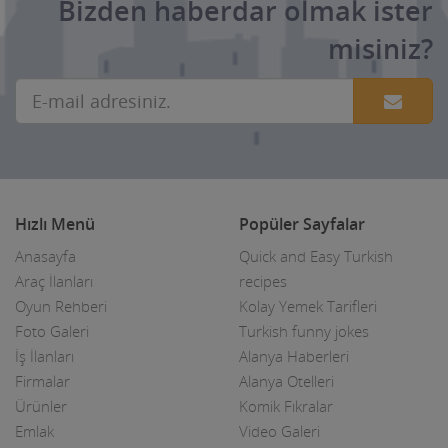
Bizden haberdar olmak ister
misiniz?
Hızlı Menü
Popüler Sayfalar
Anasayfa
Quick and Easy Turkish
Araç İlanları
recipes
Oyun Rehberi
Kolay Yemek Tarifleri
Foto Galeri
Turkish funny jokes
İş İlanları
Alanya Haberleri
Firmalar
Alanya Otelleri
Ürünler
Komik Fıkralar
Emlak
Video Galeri