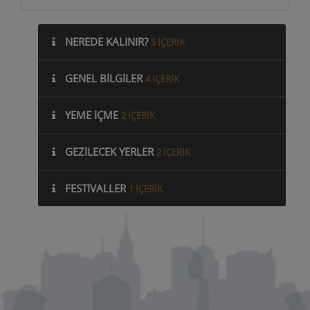
NEREDE KALINIR?
5 IÇERIK
GENEL BILGILER
4 IÇERIK
YEME İÇME
2 IÇERIK
GEZILECEK YERLER
2 IÇERIK
FESTIVALLER
1 IÇERIK