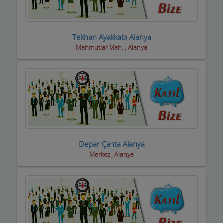
Piknik Yerleri
Prefabrik Ev ve Konteyner
Tekhan Ayakkabı Alanya
Mahmutlar Mah. , Alanya
Raf Sistemleri
Reklamcılık ve Tanıtım Hizmetleri
Rent A Car Firmaları
Resim Sanat Galerileri
Resmi Kurumlar
Depar Çanta Alanya
Merkez , Alanya
Resmi Odalar
Restorant, Lokanta ve Fast Food
Sanayi Sitesi
Ses ve Işık Sistemleri