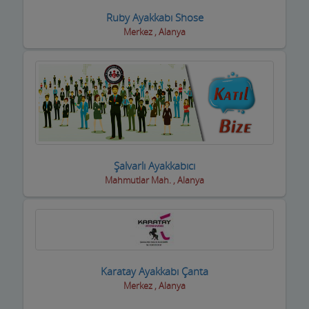
Fotoğrafçılar
Ruby Ayakkabı Shose
Geri dönüşüm firmaları
Merkez , Alanya
Giyim Mağazaları
Gümüş Takı Mağazaları ve Saatciler
Güneş Enerji Sistemleri
Güvenlik Alarm Sistemleri
Şalvarlı Ayakkabıcı
Güzellik Salonları
Mahmutlar Mah. , Alanya
Hac Malzemeleri
Hafriyat Firmaları
Hal Komisyoncuları
Karatay Ayakkabı Çanta
Halı Saha
Merkez , Alanya