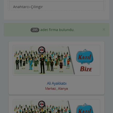
Anahtarcı-Çilingir
Apartman Yönetimi
Aracı Kurumlar
×
adet firma bulundu.
295
Asansörcüler
Av Malzemeleri
Avukatlar ve Hukuk Büroları
Ayakkabıcılar ve Çantacılar
Baharatçılar-Aktarlar
Ali Ayakkabı
Merkez , Alanya
Balık Evi Restaurant
Bankalar
Bar Disko Cafe