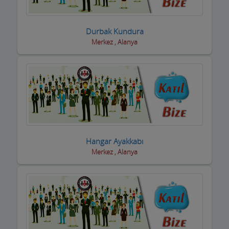
Dernek ve Vakıflar
Durbak Kundura
Dershaneler
Merkez , Alanya
Diğer Hizmet Sektörleri
Dijital Uydu sistemleri
Diş Hekimleri
Diyetisyen
Hangar Ayakkabı
Doktorlar
Merkez , Alanya
Döşemeciler,Brandacılar ,Tente,Çadırcılar
Döviz Büroları
Düğün Nişan Salonları
Eczaneler