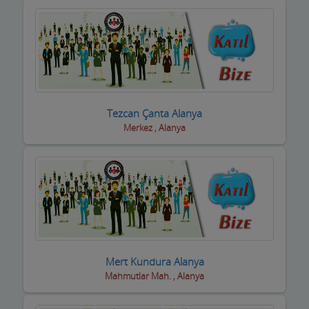
Kasaplar
Kitap ve Kırtasiyeciler
Klimacılar
Koltuk Döşeme
Tezcan Çanta Alanya
Kozmetik Firmaları
Merkez , Alanya
Kreş ve Bakımevleri
Kuaför Salonları
Kuran Kursu
Kurs Eğitim Hizmetleri
Kuru Temizleme,Yıkama
Mert Kundura Alanya
Mahmutlar Mah. , Alanya
Kuruyemiş ve Şekerleme Ürünleri