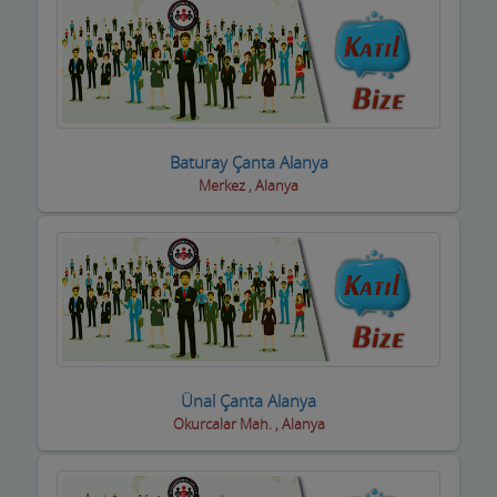
Kuyumcular
Maden Kömür Sanayi
Manavlar
Marketler ve Tekel Bayiler
Baturay Çanta Alanya
Merkez , Alanya
Matbaalar
Medikal Tıbbi Malzemeler
Mermerciler
Mimarlar / Mühendisler
Mobilya imalat
Ünal Çanta Alanya
Mobilya Mağazaları
Okurcalar Mah. , Alanya
Moda Evleri ve Gelinlik