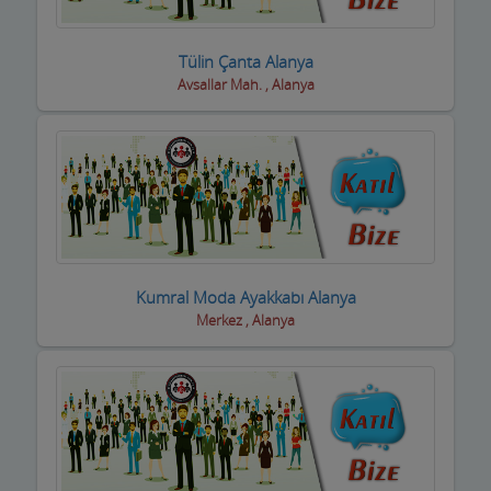
Sigortacılar
Tülin Çanta Alanya
Sivil Toplum Kuruluşları
Avsallar Mah. , Alanya
Siyasi Partiler
Sıhhi Tesisatcılar
Soğuk Hava Depoları
Şömine ve Soba Hizmetleri
Kumral Moda Ayakkabı Alanya
Sondaj Hizmetleri
Merkez , Alanya
Spor Salonları ve Malzemeleri
Su ve Tüp Bayileri
Sürücü Kursları
Süt ve Süt Ürünleri