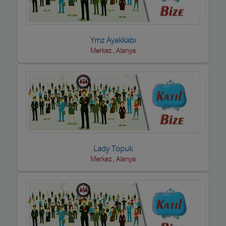
Boyacılar
Cam, Ayna Ürünleri
Ymz Ayakkabı
Merkez , Alanya
Çatı Kaplama firmaları
Çay Ocakları
Çelik Kapı Firmaları
Çevre ve Su Arıtma
Çiçekçi - Peyzaj
Lady Topuk
Merkez , Alanya
Çiğ Köfte Firmaları
Dekorasyon Firmaları
Demir ve Ferforje Ürünleri
Deniz Ürün ve Malzemeleri