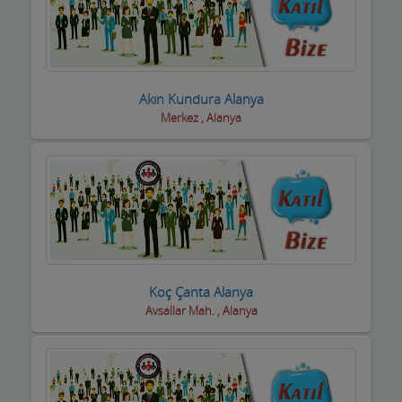
Oto Aksesuar Firmaları
Oto Boya Firmaları
Oto Camcılar
Akın Kundura Alanya
Merkez , Alanya
Oto Döşemeciler
Oto Galeriler
Oto Kaportacılar
Oto Klima ve Elektrikciler
Oto Kurtarıcı ve Vinç
Koç Çanta Alanya
Oto Lastik Firmaları
Avsallar Mah. , Alanya
Oto Servisleri ve Tamircileri
Oto yedek parça