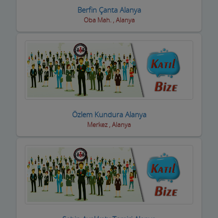
Berfin Çanta Alanya
Trafik Takip Firmaları
Oba Mah. , Alanya
Transfer ve ulaşım
Turizm Acenteleri-uçak bilet firmaları
Uydu Teknik Servis Firmaları
Vcd-Dvd Kiralama
Özlem Kundura Alanya
Veterinerler Hayvan Hastanesi
Merkez , Alanya
Yabancı Dil Kursları
Yapı Denetim
Yapı Malzemeleri
Yatçılar Gezi Tekneleri
Yemek Fabrikası