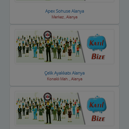
Taksi işletmeleri
Apex Sohuse Alanya
Merkez , Alanya
Tapu Takip Firmaları
Tarım Ürünleri ve Makinaları
Tatto Dövme Piercing
Tavuk ve Yumurta
Tekstil Mağazaları
Çelik Ayakkabı Alanya
Konaklı Mah. , Alanya
Telefon ve Telekominasyon Hiz.
Temizlik Firmaları
Tercüme ve Danışmanlık Büroları
Terziler ve Dikimevi
Toptan Gıda ve içecek