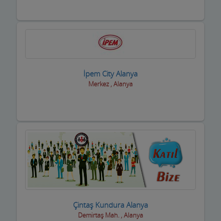
Halı Yıkama
Halıcılar
Hamamlar / Spa ve Masaj salonları
Hastane ve Sağlık Kuruluşları
İpem City Alanya
Havuz ve Kimyasalları
Merkez , Alanya
Hediyelik Eşya Firmaları
Hırdavatçılar ve Nalburiye
Hububatçılar
Hurdacılar
iç Giyim ve Mayo
ilaçlama Firmaları
Çintaş Kundura Alanya
Demirtaş Mah. , Alanya