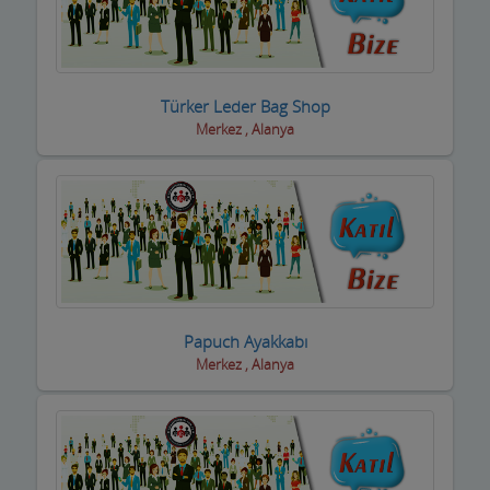
Basın ve Medya
Bayan Kuaför Salonları
Türker Leder Bag Shop
Bebek ve Çocuk Mağazası
Merkez , Alanya
Benzin istasyonları(Petroller)
Berberler
Beyaz Eşya Mağazaları
Beyaz Eşya Teknik Servisler
Papuch Ayakkabı
Bijuteri Parfümeri Ürünleri
Merkez , Alanya
Bilgisayar Yazılım Bilişim
Bisiklet Satış ve Tamircisi
Bobinajcılar