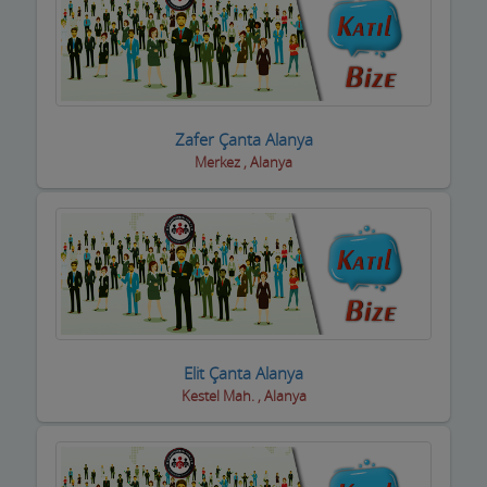
Motorsiklet Firmaları
Muhasebeciler SMMM
Muhtarlar
Zafer Çanta Alanya
Müzik Aletleri ve kursları
Merkez , Alanya
Öğrenci Yurtları
Okullar
Optik / Gözlük Firmaları
Organizasyon Hizmetleri
Elit Çanta Alanya
Organize Sanayi Bölgesi firmaları
Kestel Mah. , Alanya
Otel Ekipmanları
Oteller