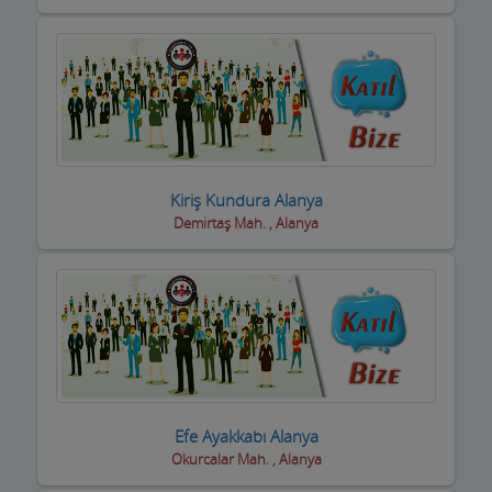
inşaat Firmaları
inşaat Malzemeleri
inşaat ve yapı ustaları
internet Cafeler ve Oyun salonları
Isıtma / Soğutma Sistemleri
Kiriş Kundura Alanya
Demirtaş Mah. , Alanya
ithalat ihracat Firmaları
izolasyon Firmaları
Jeneratör Sistemleri
Kahvehane Kıraathane Nargile Cafe
Kaloriferciler
Efe Ayakkabı Alanya
Kargo ve Nakliye Şirketleri
Okurcalar Mah. , Alanya