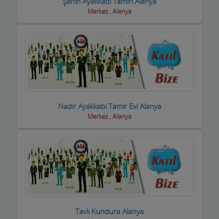
Şahin Ayakkabı Tamiri Alanya
Merkez , Alanya
Yetkili Servisler
Yufkacılar
Zirai ilaç ve Aletler
Züccaciyeler
Nadir Ayakkabı Tamir Evi Alanya
Merkez , Alanya
Tavlı Kundura Alanya