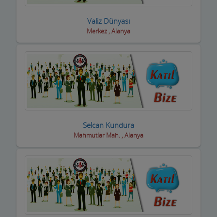
Eğlence yerleri
Valiz Dünyası
Merkez , Alanya
Elektrikçiler
Elektrikli El Aletleri
Elektronikçiler
Emlakçılar
Evcil Hayvan Eğitim Merkezi
Selcan Kundura
Mahmutlar Mah. , Alanya
Evden Eve Nakliye Firmaları
Evkur Firmaları
Fitness-Spa Salonları
Fırıncılar