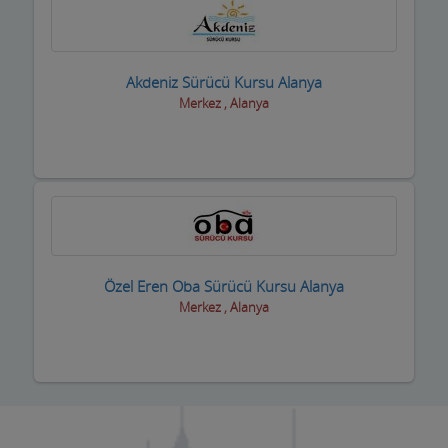
Kasaplar
Kitap ve Kırtasiyeciler
Akdeniz Sürücü Kursu Alanya
Klimacılar
Merkez , Alanya
Koltuk Döşeme
Kozmetik Firmaları
Kreş ve Bakımevleri
Kuaför Salonları
Özel Eren Oba Sürücü Kursu Alanya
Kuran Kursu
Merkez , Alanya
Kurs Eğitim Hizmetleri
Kuru Temizleme,Yıkama
Kuruyemiş ve Şekerleme Ürünleri