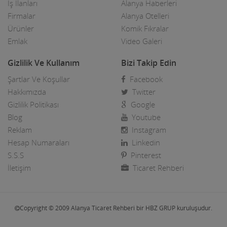
İş İlanları
Alanya Haberleri
Motorsiklet Firmaları
Firmalar
Alanya Otelleri
Ürünler
Komik Fıkralar
Muhasebeciler SMMM
Emlak
Video Galeri
Muhtarlar
Gizlilik Ve Kullanım
Bizi Takip Edin
Müzik Aletleri ve kursları
Şartlar Ve Koşullar
Facebook
Öğrenci Yurtları
Hakkımızda
Twitter
Gizlilik Politikası
Google
Okullar
Blog
Youtube
Reklam
Instagram
Optik / Gözlük Firmaları
Hesap Numaraları
Linkedin
Organizasyon Hizmetleri
S.S.S
Pinterest
İletişim
Ticaret Rehberi
Organize Sanayi Bölgesi firmaları
Otel Ekipmanları
Copyright © 2009 Alanya Ticaret Rehberi bir HBZ GRUP kuruluşudur.
Oteller