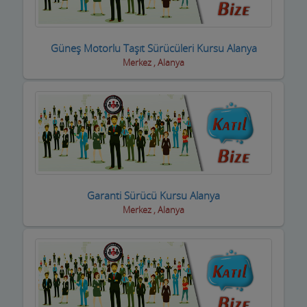
Boyacılar
Güneş Motorlu Taşıt Sürücüleri Kursu Alanya
Cam, Ayna Ürünleri
Merkez , Alanya
Çatı Kaplama firmaları
Çay Ocakları
Çelik Kapı Firmaları
Çevre ve Su Arıtma
Çiçekçi - Peyzaj
Garanti Sürücü Kursu Alanya
Merkez , Alanya
Çiğ Köfte Firmaları
Dekorasyon Firmaları
Demir ve Ferforje Ürünleri
Deniz Ürün ve Malzemeleri