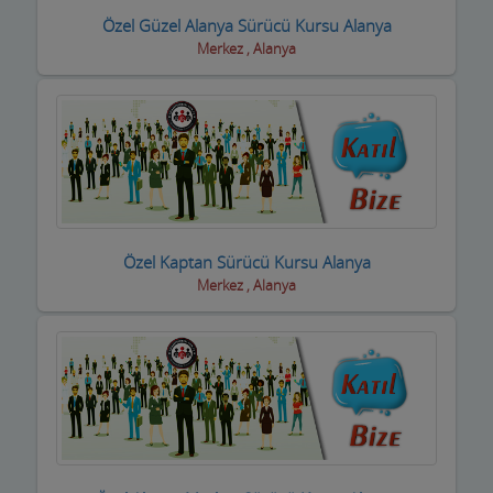
Özel Güzel Alanya Sürücü Kursu Alanya
Eğlence yerleri
Merkez , Alanya
Elektrikçiler
Elektrikli El Aletleri
Elektronikçiler
Emlakçılar
Özel Kaptan Sürücü Kursu Alanya
Evcil Hayvan Eğitim Merkezi
Merkez , Alanya
Evden Eve Nakliye Firmaları
Evkur Firmaları
Fitness-Spa Salonları
Fırıncılar