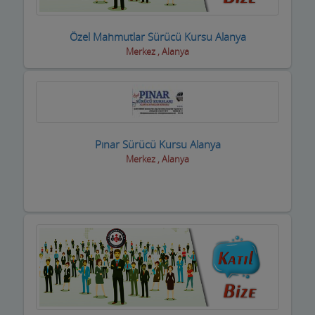
Dernek ve Vakıflar
Özel Mahmutlar Sürücü Kursu Alanya
Merkez , Alanya
Dershaneler
Diğer Hizmet Sektörleri
Dijital Uydu sistemleri
Diş Hekimleri
Pınar Sürücü Kursu Alanya
Merkez , Alanya
Diyetisyen
Doktorlar
Döşemeciler,Brandacılar ,Tente,Çadırcılar
Döviz Büroları
Düğün Nişan Salonları
Eczaneler