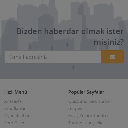
Kuyumcular
Maden Kömür Sanayi
Manavlar
Bizden haberdar olmak ister
Marketler ve Tekel Bayiler
misiniz?
Matbaalar
Medikal Tıbbi Malzemeler
Mermerciler
Mimarlar / Mühendisler
Hızlı Menü
Popüler Sayfalar
Mobilya imalat
Anasayfa
Quick and Easy Turkish
Araç İlanları
recipes
Mobilya Mağazaları
Oyun Rehberi
Kolay Yemek Tarifleri
Moda Evleri ve Gelinlik
Foto Galeri
Turkish funny jokes