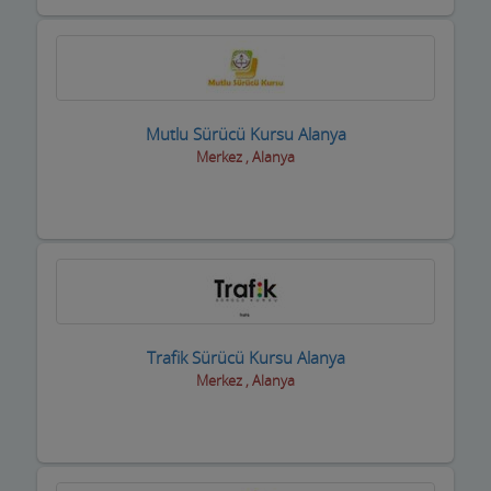
inşaat Firmaları
inşaat Malzemeleri
inşaat ve yapı ustaları
Mutlu Sürücü Kursu Alanya
internet Cafeler ve Oyun salonları
Merkez , Alanya
Isıtma / Soğutma Sistemleri
ithalat ihracat Firmaları
izolasyon Firmaları
Jeneratör Sistemleri
Trafik Sürücü Kursu Alanya
Kahvehane Kıraathane Nargile Cafe
Merkez , Alanya
Kaloriferciler
Kargo ve Nakliye Şirketleri