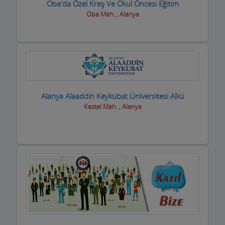
Oba'da Özel Kreş Ve Okul Öncesi Eğitim
Boyacılar
Oba Mah. , Alanya
Cam, Ayna Ürünleri
Çatı Kaplama firmaları
Çay Ocakları
Çelik Kapı Firmaları
Alanya Alaaddin Keykubat Üniversitesi Alkü
Kestel Mah. , Alanya
Çevre ve Su Arıtma
Çiçekçi - Peyzaj
Çiğ Köfte Firmaları
Dekorasyon Firmaları
Demir ve Ferforje Ürünleri
Deniz Ürün ve Malzemeleri