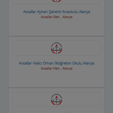
Oto Boya Firmaları
Avsallar Ayhan Şahenk Anaokulu Alanya
Avsallar Mah. , Alanya
Oto Camcılar
Oto Döşemeciler
Oto Galeriler
Oto Kaportacılar
Oto Klima ve Elektrikciler
Avsallar Halıcı Orhan İlköğretim Okulu Alanya
Avsallar Mah. , Alanya
Oto Kurtarıcı ve Vinç
Oto Lastik Firmaları
Oto Servisleri ve Tamircileri
Oto yedek parça