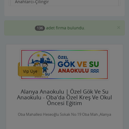
Anahtarcı-Çilingir
Apartman Yönetimi
Aracı Kurumlar
×
adet firma bulundu.
136
Asansörcüler
Av Malzemeleri
Avukatlar ve Hukuk Büroları
Vip Üye
Ayakkabıcılar ve Çantacılar
Baharatçılar-Aktarlar
Alanya Anaokulu | Özel Gök Ve Su
Balık Evi Restaurant
Anaokulu - Oba'da Özel Kreş Ve Okul
Öncesi Eğitim
Bankalar
Oba Mahallesi Heseoğlu Sokak No:19 Oba Mah.,Alanya
Bar Disko Cafe