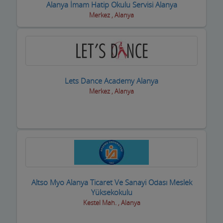
Alanya İmam Hatip Okulu Servisi Alanya
Dernek ve Vakıflar
Merkez , Alanya
Dershaneler
Diğer Hizmet Sektörleri
Dijital Uydu sistemleri
Lets Dance Academy Alanya
Diş Hekimleri
Merkez , Alanya
Diyetisyen
Doktorlar
Döşemeciler,Brandacılar ,Tente,Çadırcılar
Döviz Büroları
Altso Myo Alanya Ticaret Ve Sanayi Odası Meslek
Düğün Nişan Salonları
Yüksekokulu
Kestel Mah. , Alanya
Eczaneler