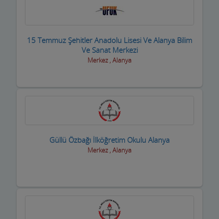
Geri dönüşüm firmaları
Giyim Mağazaları
15 Temmuz Şehitler Anadolu Lisesi Ve Alanya Bilim
Ve Sanat Merkezi
Gümüş Takı Mağazaları ve Saatciler
Merkez , Alanya
Güneş Enerji Sistemleri
Güvenlik Alarm Sistemleri
Güzellik Salonları
Hac Malzemeleri
Güllü Özbağı İlköğretim Okulu Alanya
Hafriyat Firmaları
Merkez , Alanya
Hal Komisyoncuları
Halı Saha
Halı Yıkama