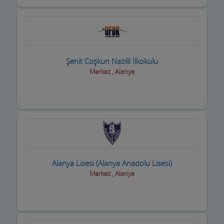
Eğlence yerleri
Elektrikçiler
Elektrikli El Aletleri
Şehit Coşkun Nazilli İlkokulu
Elektronikçiler
Merkez , Alanya
Emlakçılar
Evcil Hayvan Eğitim Merkezi
Evden Eve Nakliye Firmaları
Evkur Firmaları
Alanya Lisesi (Alanya Anadolu Lisesi)
Fitness-Spa Salonları
Merkez , Alanya
Fırıncılar
Fotoğrafçılar