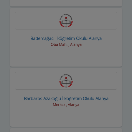
Sigortacılar
Sivil Toplum Kuruluşları
Siyasi Partiler
Sıhhi Tesisatcılar
Bademağacı İlköğretim Okulu Alanya
Oba Mah. , Alanya
Soğuk Hava Depoları
Şömine ve Soba Hizmetleri
Sondaj Hizmetleri
Spor Salonları ve Malzemeleri
Barbaros Azakoğlu İlköğretim Okulu Alanya
Su ve Tüp Bayileri
Merkez , Alanya
Sürücü Kursları
Süt ve Süt Ürünleri