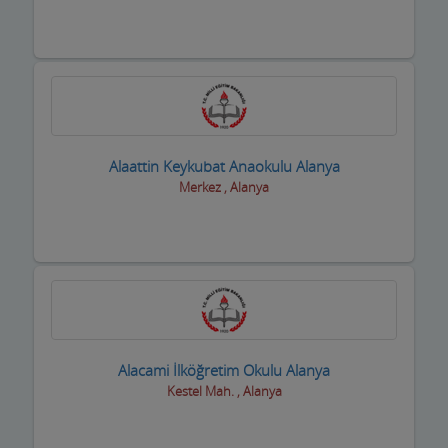
Kitap ve Kırtasiyeciler
Klimacılar
Koltuk Döşeme
Kozmetik Firmaları
Alaattin Keykubat Anaokulu Alanya
Merkez , Alanya
Kreş ve Bakımevleri
Kuaför Salonları
Kuran Kursu
Kurs Eğitim Hizmetleri
Kuru Temizleme,Yıkama
Alacami İlköğretim Okulu Alanya
Kestel Mah. , Alanya
Kuruyemiş ve Şekerleme Ürünleri
Kuyumcular