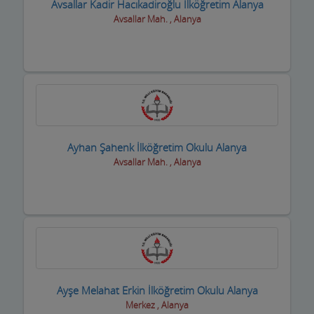
Oto Yıkamacıları
Avsallar Kadir Hacıkadiroğlu İlköğretim Alanya
Avsallar Mah. , Alanya
Otobüs Firmaları
Otogaz
Otomotiv Bayileri
Oyuncak Mağazaları
Özel Eğitim Kurumları
Ayhan Şahenk İlköğretim Okulu Alanya
Avsallar Mah. , Alanya
Özel Sağlık Kuruluşları
Pastaneler, Dondurmacılar, Tatlıcılar
Pazar Yerleri
Perde Mefruşat Firmaları
Perde, Korniş Ustaları
Ayşe Melahat Erkin İlköğretim Okulu Alanya
Merkez , Alanya