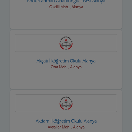
Abdurrahman Alaattinoğlu Lisesi Alanya
Cikcilli Mah. , Alanya
inşaat Malzemeleri
inşaat ve yapı ustaları
internet Cafeler ve Oyun salonları
Isıtma / Soğutma Sistemleri
ithalat ihracat Firmaları
Akçatı İlköğretim Okulu Alanya
Oba Mah. , Alanya
izolasyon Firmaları
Jeneratör Sistemleri
Kahvehane Kıraathane Nargile Cafe
Kaloriferciler
Kargo ve Nakliye Şirketleri
Akdam İlköğretim Okulu Alanya
Avsallar Mah. , Alanya
Kasaplar