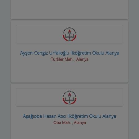
Piknik Yerleri
Prefabrik Ev ve Konteyner
Raf Sistemleri
Reklamcılık ve Tanıtım Hizmetleri
Rent A Car Firmaları
Ayşen-Cengiz Urfalıoğlu İlköğretim Okulu Alanya
Türkler Mah. , Alanya
Resim Sanat Galerileri
Resmi Kurumlar
Resmi Odalar
Restorant, Lokanta ve Fast Food
Sanayi Sitesi
Aşağıoba Hasan Atıcı İlköğretim Okulu Alanya
Oba Mah. , Alanya
Ses ve Işık Sistemleri