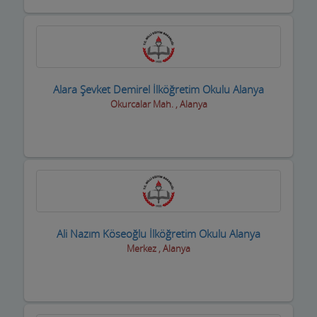
Maden Kömür Sanayi
Manavlar
Marketler ve Tekel Bayiler
Alara Şevket Demirel İlköğretim Okulu Alanya
Okurcalar Mah. , Alanya
Matbaalar
Medikal Tıbbi Malzemeler
Mermerciler
Mimarlar / Mühendisler
Mobilya imalat
Ali Nazım Köseoğlu İlköğretim Okulu Alanya
Merkez , Alanya
Mobilya Mağazaları
Moda Evleri ve Gelinlik
Motorsiklet Firmaları