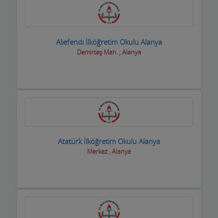
Muhasebeciler SMMM
Muhtarlar
Alıefendı İlköğretim Okulu Alanya
Demirtaş Mah. , Alanya
Müzik Aletleri ve kursları
Öğrenci Yurtları
Okullar
Optik / Gözlük Firmaları
Organizasyon Hizmetleri
Atatürk İlköğretim Okulu Alanya
Merkez , Alanya
Organize Sanayi Bölgesi firmaları
Otel Ekipmanları
Oteller
Oto Aksesuar Firmaları