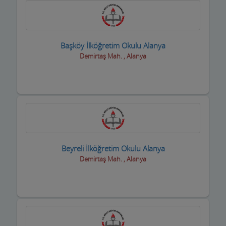
Taksi işletmeleri
Tapu Takip Firmaları
Başköy İlköğretim Okulu Alanya
Tarım Ürünleri ve Makinaları
Demirtaş Mah. , Alanya
Tatto Dövme Piercing
Tavuk ve Yumurta
Tekstil Mağazaları
Telefon ve Telekominasyon Hiz.
Beyreli İlköğretim Okulu Alanya
Temizlik Firmaları
Demirtaş Mah. , Alanya
Tercüme ve Danışmanlık Büroları
Terziler ve Dikimevi
Toptan Gıda ve içecek