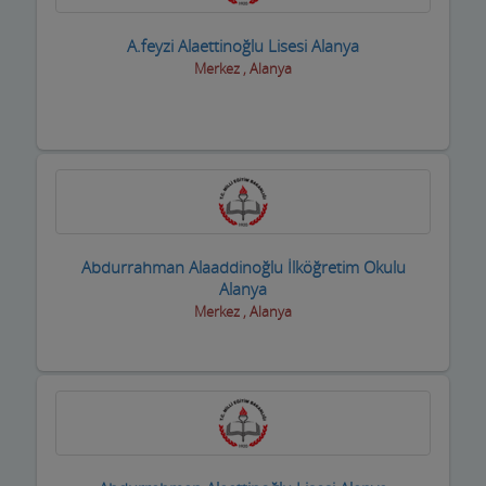
Halıcılar
A.feyzi Alaettinoğlu Lisesi Alanya
Merkez , Alanya
Hamamlar / Spa ve Masaj salonları
Hastane ve Sağlık Kuruluşları
Havuz ve Kimyasalları
Hediyelik Eşya Firmaları
Hırdavatçılar ve Nalburiye
Abdurrahman Alaaddinoğlu İlköğretim Okulu
Alanya
Hububatçılar
Merkez , Alanya
Hurdacılar
iç Giyim ve Mayo
ilaçlama Firmaları
inşaat Firmaları