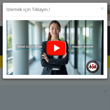
KA
×
İzlemek için Tıklayın.!
Toggle
navigat
Anasayfa
Firmalar
Okullar
×