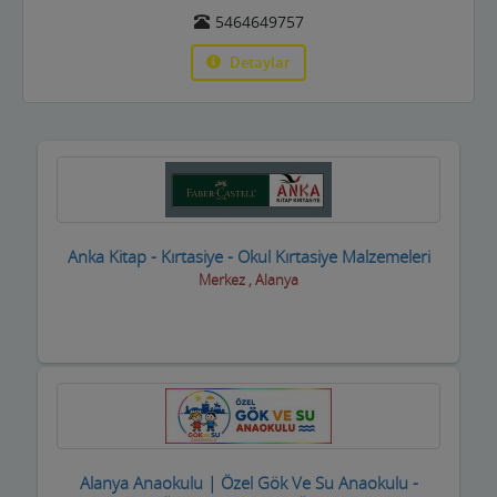
Basın ve Medya
5464649757
Bayan Kuaför Salonları
Detaylar
Bebek ve Çocuk Mağazası
Benzin istasyonları(Petroller)
Berberler
Beyaz Eşya Mağazaları
Anka Kitap - Kırtasiye - Okul Kırtasiye Malzemeleri
Merkez , Alanya
Beyaz Eşya Teknik Servisler
Bijuteri Parfümeri Ürünleri
Bilgisayar Yazılım Bilişim
Bisiklet Satış ve Tamircisi
Bobinajcılar
Alanya Anaokulu | Özel Gök Ve Su Anaokulu -