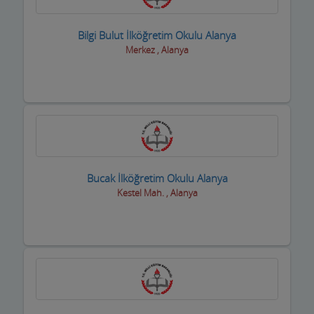
Trafik Takip Firmaları
Bilgi Bulut İlköğretim Okulu Alanya
Transfer ve ulaşım
Merkez , Alanya
Turizm Acenteleri-uçak bilet firmaları
Uydu Teknik Servis Firmaları
Vcd-Dvd Kiralama
Veterinerler Hayvan Hastanesi
Bucak İlköğretim Okulu Alanya
Yabancı Dil Kursları
Kestel Mah. , Alanya
Yapı Denetim
Yapı Malzemeleri
Yatçılar Gezi Tekneleri
Yemek Fabrikası