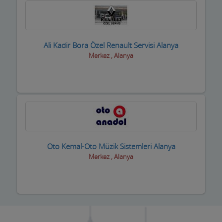
Kasaplar
Kitap ve Kırtasiyeciler
Ali Kadir Bora Özel Renault Servisi Alanya
Klimacılar
Merkez , Alanya
Koltuk Döşeme
Kozmetik Firmaları
Kreş ve Bakımevleri
Kuaför Salonları
Oto Kemal-Oto Müzik Sistemleri Alanya
Kuran Kursu
Merkez , Alanya
Kurs Eğitim Hizmetleri
Kuru Temizleme,Yıkama
Kuruyemiş ve Şekerleme Ürünleri