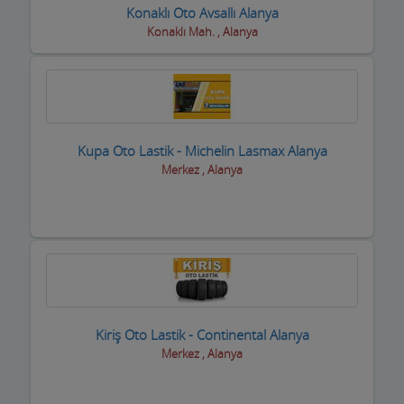
Fotoğrafçılar
Konaklı Oto Avsallı Alanya
Konaklı Mah. , Alanya
Geri dönüşüm firmaları
Giyim Mağazaları
Gümüş Takı Mağazaları ve Saatciler
Güneş Enerji Sistemleri
Kupa Oto Lastik - Michelin Lasmax Alanya
Merkez , Alanya
Güvenlik Alarm Sistemleri
Güzellik Salonları
Hac Malzemeleri
Hafriyat Firmaları
Hal Komisyoncuları
Kiriş Oto Lastik - Continental Alanya
Merkez , Alanya
Halı Saha