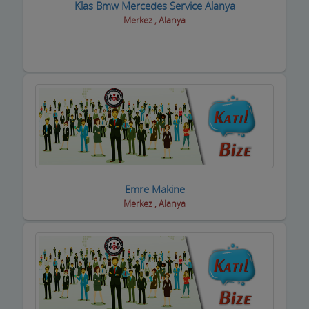
Klas Bmw Mercedes Service Alanya
Merkez , Alanya
Boyacılar
Cam, Ayna Ürünleri
Çatı Kaplama firmaları
Çay Ocakları
Çelik Kapı Firmaları
Çevre ve Su Arıtma
Emre Makine
Çiçekçi - Peyzaj
Merkez , Alanya
Çiğ Köfte Firmaları
Dekorasyon Firmaları
Demir ve Ferforje Ürünleri
Deniz Ürün ve Malzemeleri