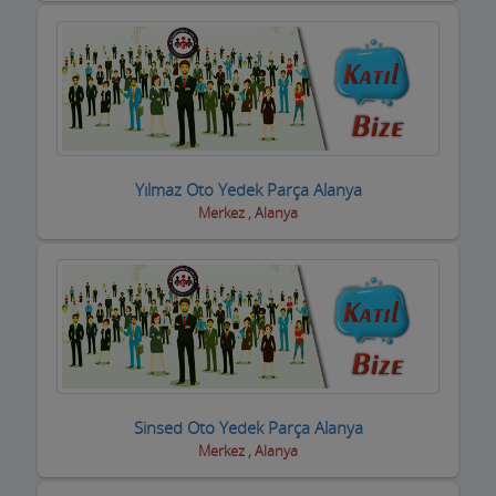
inşaat Firmaları
inşaat Malzemeleri
inşaat ve yapı ustaları
internet Cafeler ve Oyun salonları
Isıtma / Soğutma Sistemleri
Yılmaz Oto Yedek Parça Alanya
Merkez , Alanya
ithalat ihracat Firmaları
izolasyon Firmaları
Jeneratör Sistemleri
Kahvehane Kıraathane Nargile Cafe
Kaloriferciler
Sinsed Oto Yedek Parça Alanya
Merkez , Alanya
Kargo ve Nakliye Şirketleri