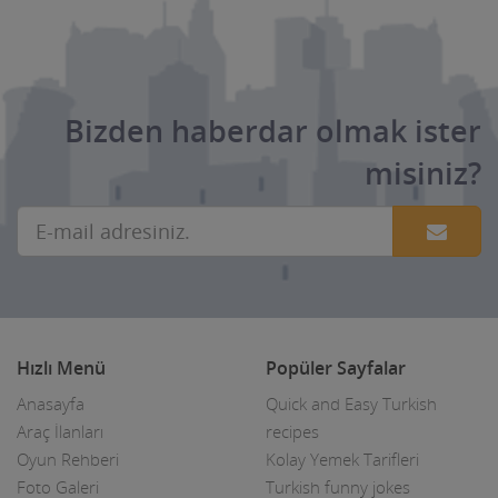
Kuyumcular
Maden Kömür Sanayi
Manavlar
Bizden haberdar olmak ister
Marketler ve Tekel Bayiler
misiniz?
Matbaalar
Medikal Tıbbi Malzemeler
Mermerciler
Mimarlar / Mühendisler
Hızlı Menü
Popüler Sayfalar
Mobilya imalat
Anasayfa
Quick and Easy Turkish
Mobilya Mağazaları
Araç İlanları
recipes
Oyun Rehberi
Kolay Yemek Tarifleri
Moda Evleri ve Gelinlik
Foto Galeri
Turkish funny jokes