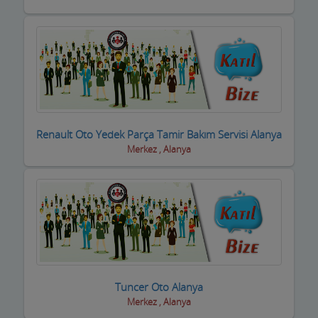
Halı Yıkama
Halıcılar
Hamamlar / Spa ve Masaj salonları
Hastane ve Sağlık Kuruluşları
Havuz ve Kimyasalları
Renault Oto Yedek Parça Tamir Bakım Servisi Alanya
Hediyelik Eşya Firmaları
Merkez , Alanya
Hırdavatçılar ve Nalburiye
Hububatçılar
Hurdacılar
iç Giyim ve Mayo
Tuncer Oto Alanya
ilaçlama Firmaları
Merkez , Alanya