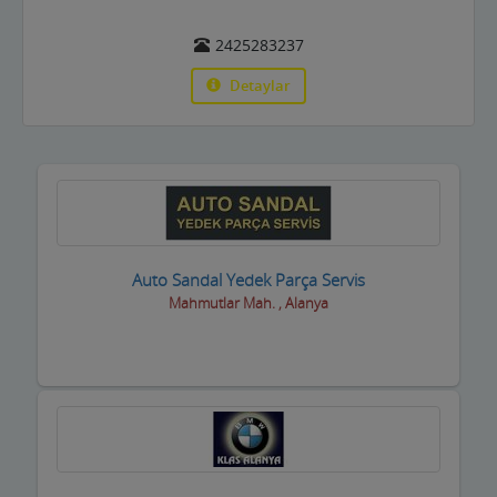
Basın ve Medya
2425283237
Bayan Kuaför Salonları
Detaylar
Bebek ve Çocuk Mağazası
Benzin istasyonları(Petroller)
Berberler
Beyaz Eşya Mağazaları
Auto Sandal Yedek Parça Servis
Mahmutlar Mah. , Alanya
Beyaz Eşya Teknik Servisler
Bijuteri Parfümeri Ürünleri
Bilgisayar Yazılım Bilişim
Bisiklet Satış ve Tamircisi
Bobinajcılar