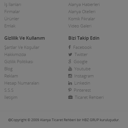
İş İlanları
Alanya Haberleri
Motorsiklet Firmaları
Firmalar
Alanya Otelleri
Muhasebeciler SMMM
Ürünler
Komik Fıkralar
Emlak
Video Galeri
Muhtarlar
Gizlilik Ve Kullanım
Bizi Takip Edin
Müzik Aletleri ve kursları
Şartlar Ve Koşullar
Facebook
Öğrenci Yurtları
Hakkımızda
Twitter
Gizlilik Politikası
Google
Okullar
Blog
Youtube
Optik / Gözlük Firmaları
Reklam
Instagram
Hesap Numaraları
Linkedin
Organizasyon Hizmetleri
S.S.S
Pinterest
İletişim
Ticaret Rehberi
Organize Sanayi Bölgesi firmaları
Otel Ekipmanları
Copyright © 2009 Alanya Ticaret Rehberi bir HBZ GRUP kuruluşudur.
Oteller