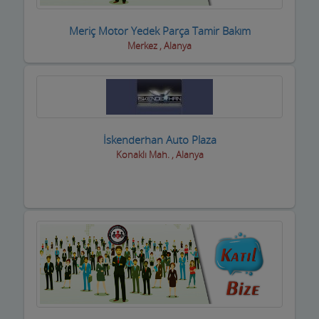
Eğlence yerleri
Meriç Motor Yedek Parça Tamir Bakım
Merkez , Alanya
Elektrikçiler
Elektrikli El Aletleri
Elektronikçiler
İskenderhan Auto Plaza
Emlakçılar
Konaklı Mah. , Alanya
Evcil Hayvan Eğitim Merkezi
Evden Eve Nakliye Firmaları
Evkur Firmaları
Fitness-Spa Salonları
Fırıncılar