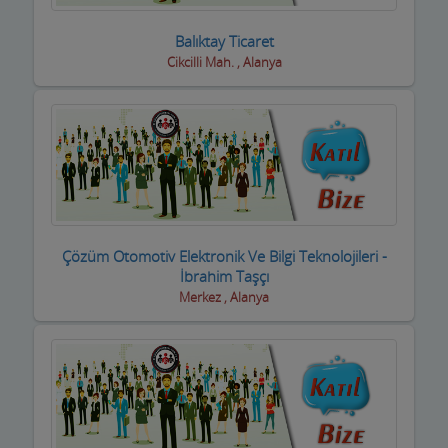
Dernek ve Vakıflar
Balıktay Ticaret
Cikcilli Mah. , Alanya
Dershaneler
Diğer Hizmet Sektörleri
Dijital Uydu sistemleri
Diş Hekimleri
Diyetisyen
Çözüm Otomotiv Elektronik Ve Bilgi Teknolojileri -
İbrahim Taşçı
Doktorlar
Merkez , Alanya
Döşemeciler,Brandacılar ,Tente,Çadırcılar
Döviz Büroları
Düğün Nişan Salonları
Eczaneler