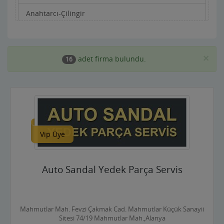
Anahtarcı-Çilingir
Apartman Yönetimi
Aracı Kurumlar
×
adet firma bulundu.
16
Asansörcüler
Av Malzemeleri
Avukatlar ve Hukuk Büroları
Vip Üye
Ayakkabıcılar ve Çantacılar
Baharatçılar-Aktarlar
Auto Sandal Yedek Parça Servis
Balık Evi Restaurant
Bankalar
Mahmutlar Mah. Fevzi Çakmak Cad. Mahmutlar Küçük Sanayii
Bar Disko Cafe
Sitesi 74/19 Mahmutlar Mah.,Alanya