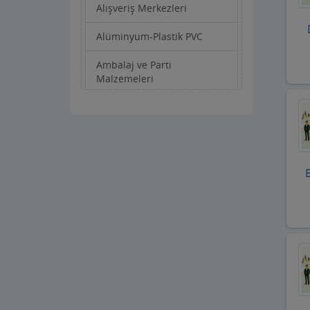
Alışveriş Merkezleri
Alüminyum-Plastik PVC
Ambalaj ve Parti
Malzemeleri
Anahtarcı-Çilingir
Apartman Yönetimi
Aracı Kurumlar
Asansörcüler
Av Malzemeleri
Avukatlar ve Hukuk Büroları
Ayakkabıcılar ve Çantacılar
Baharatçılar-Aktarlar