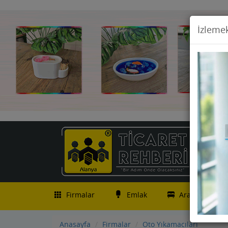
İzlemek
Firmalar
Emlak
Araç İlanları
Anasayfa
Firmalar
Oto Yıkamacıları