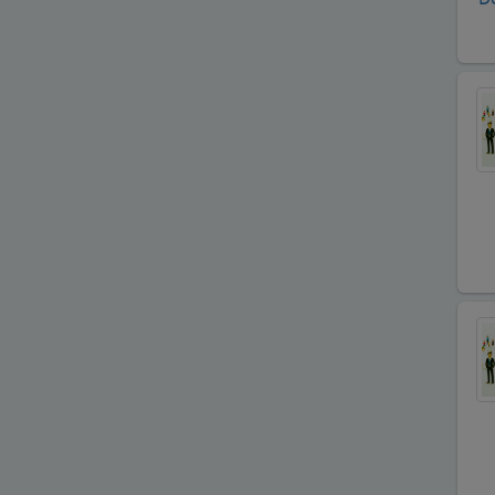
Bijuteri Parfümeri Ürünleri
Bilgisayar Yazılım Bilişim
Bisiklet Satış ve Tamircisi
Bobinajcılar
Boyacılar
Cam, Ayna Ürünleri
Çatı Kaplama firmaları
Çay Ocakları
Çelik Kapı Firmaları
Çevre ve Su Arıtma
Çiçekçi - Peyzaj