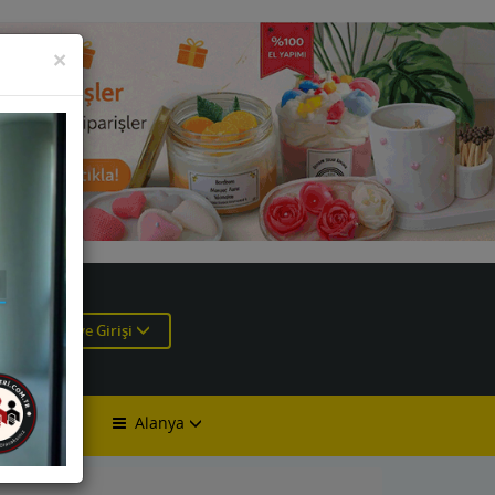
KAPAT
×
e
Üye Girişi
Alanya
lan