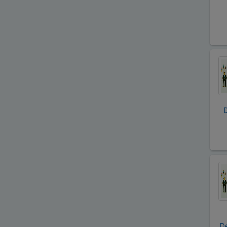
Balık Evi Restaurant
Bankalar
Bar Disko Cafe
Basın ve Medya
Bayan Kuaför Salonları
D
Bebek ve Çocuk Mağazası
Benzin
istasyonları(Petroller)
Berberler
Beyaz Eşya Mağazaları
Beyaz Eşya Teknik Servisler
De