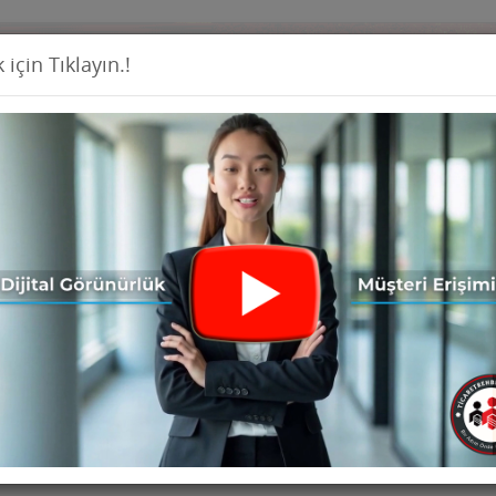
 için Tıklayın.!
Firma Ekl
İş İlanları
Ürünler
Haberler
Seri İ