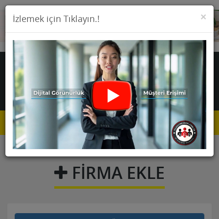
KA
×
İzlemek için Tıklayın.!
Toggle
navigat
FIRMA EKLE