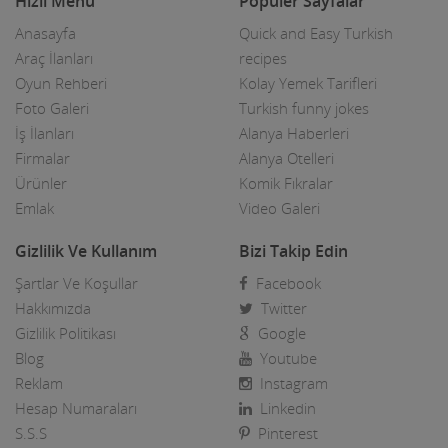
Hızlı Menü
Popüler Sayfalar
Anasayfa
Quick and Easy Turkish
Araç İlanları
recipes
Oyun Rehberi
Kolay Yemek Tarifleri
Foto Galeri
Turkish funny jokes
İş İlanları
Alanya Haberleri
Firmalar
Alanya Otelleri
Ürünler
Komik Fıkralar
Emlak
Video Galeri
Gizlilik Ve Kullanım
Bizi Takip Edin
Şartlar Ve Koşullar
Facebook
Hakkımızda
Twitter
Gizlilik Politikası
Google
Blog
Youtube
Reklam
Instagram
Hesap Numaraları
Linkedin
S.S.S
Pinterest