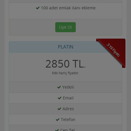
100 adet emlak ilanı ekleme
Üye Ol
3 Yıl Fiyatı
PLATIN
2850 TL
.
Kdv hariç fiyattır.
Yetkili
Email
Adres
Telefon
Cep Tel.