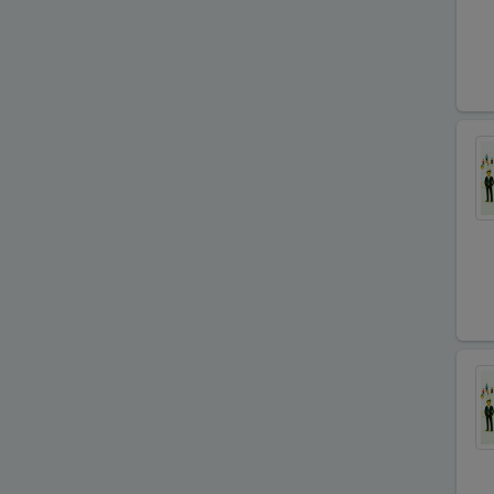
Balık Evi Restaurant
Bankalar
Bar Disko Cafe
Basın ve Medya
Bayan Kuaför Salonları
Bebek ve Çocuk Mağazası
Benzin
istasyonları(Petroller)
Berberler
Beyaz Eşya Mağazaları
Beyaz Eşya Teknik Servisler