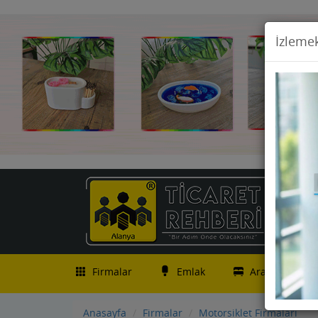
İzlemek
Firmalar
Emlak
Araç İlanları
Anasayfa
Firmalar
Motorsiklet Firmaları