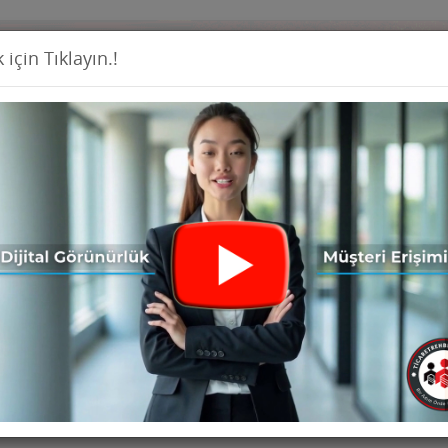
 için Tıklayın.!
Firma Ekl
İş İlanları
Ürünler
Haberler
Seri İ