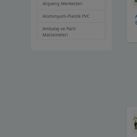
Alışveriş Merkezleri
Alüminyum-Plastik PVC
A
Ambalaj ve Parti
Malzemeleri
Anahtarcı-Çilingir
Apartman Yönetimi
Aracı Kurumlar
Asansörcüler
Av Malzemeleri
Avukatlar ve Hukuk Büroları
Ayakkabıcılar ve Çantacılar
Baharatçılar-Aktarlar