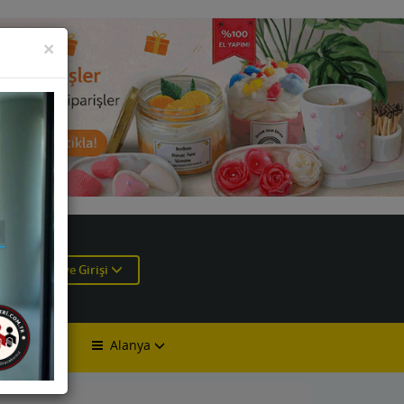
KAPAT
×
e
Üye Girişi
Alanya
lan