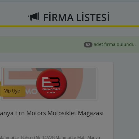
FİRMA LİSTESİ
adet firma bulundu.
62
Vip Üye
lanya Ern Motors Motosiklet Mağazası
Mahmutlar, Bahçeci Sk. 14/A/B Mahmutlar Mah.,Alanya