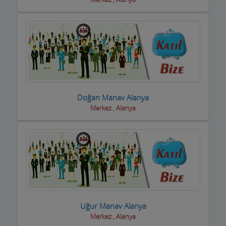
inşaat Firmaları
inşaat Malzemeleri
inşaat ve yapı ustaları
internet Cafeler ve Oyun salonları
Isıtma / Soğutma Sistemleri
Doğan Manav Alanya
ithalat ihracat Firmaları
Merkez , Alanya
izolasyon Firmaları
Jeneratör Sistemleri
Kahvehane Kıraathane Nargile Cafe
Kaloriferciler
Uğur Manav Alanya
Kargo ve Nakliye Şirketleri
Merkez , Alanya