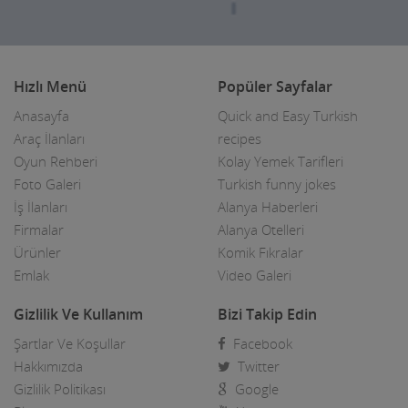
Oto Yıkamacıları
Otobüs Firmaları
Hızlı Menü
Popüler Sayfalar
Otogaz
Anasayfa
Quick and Easy Turkish
Otomotiv Bayileri
Araç İlanları
recipes
Oyun Rehberi
Kolay Yemek Tarifleri
Oyuncak Mağazaları
Foto Galeri
Turkish funny jokes
Özel Eğitim Kurumları
İş İlanları
Alanya Haberleri
Firmalar
Alanya Otelleri
Özel Sağlık Kuruluşları
Ürünler
Komik Fıkralar
Emlak
Video Galeri
Pastaneler, Dondurmacılar, Tatlıcılar
Gizlilik Ve Kullanım
Bizi Takip Edin
Pazar Yerleri
Şartlar Ve Koşullar
Facebook
Perde Mefruşat Firmaları
Hakkımızda
Twitter
Gizlilik Politikası
Google
Perde, Korniş Ustaları