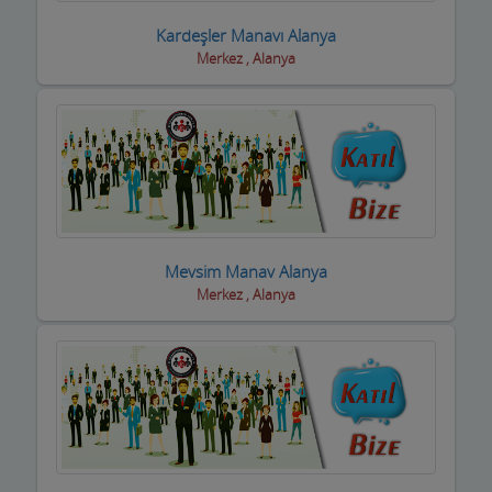
Kardeşler Manavı Alanya
Eğlence yerleri
Merkez , Alanya
Elektrikçiler
Elektrikli El Aletleri
Elektronikçiler
Emlakçılar
Evcil Hayvan Eğitim Merkezi
Mevsim Manav Alanya
Merkez , Alanya
Evden Eve Nakliye Firmaları
Evkur Firmaları
Fitness-Spa Salonları
Fırıncılar