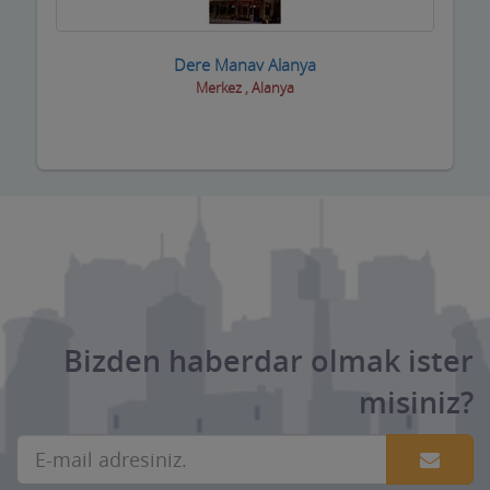
Oto Aksesuar Firmaları
Dere Manav Alanya
Oto Boya Firmaları
Merkez , Alanya
Oto Camcılar
Oto Döşemeciler
Oto Galeriler
Oto Kaportacılar
Oto Klima ve Elektrikciler
Oto Kurtarıcı ve Vinç
Bizden haberdar olmak ister
Oto Lastik Firmaları
misiniz?
Oto Servisleri ve Tamircileri
Oto yedek parça