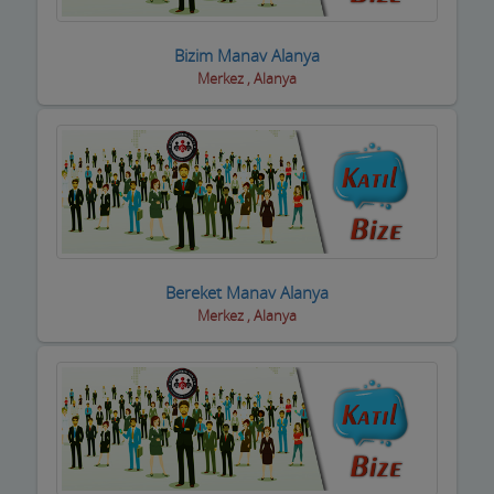
Dernek ve Vakıflar
Bizim Manav Alanya
Merkez , Alanya
Dershaneler
Diğer Hizmet Sektörleri
Dijital Uydu sistemleri
Diş Hekimleri
Diyetisyen
Bereket Manav Alanya
Doktorlar
Merkez , Alanya
Döşemeciler,Brandacılar ,Tente,Çadırcılar
Döviz Büroları
Düğün Nişan Salonları
Eczaneler