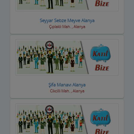
Boyacılar
Seyyar Sebze Meyve Alanya
Cam, Ayna Ürünleri
Çıplaklı Mah. , Alanya
Çatı Kaplama firmaları
Çay Ocakları
Çelik Kapı Firmaları
Çevre ve Su Arıtma
Çiçekçi - Peyzaj
Şifa Manavı Alanya
Cikcilli Mah. , Alanya
Çiğ Köfte Firmaları
Dekorasyon Firmaları
Demir ve Ferforje Ürünleri
Deniz Ürün ve Malzemeleri