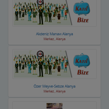
Motorsiklet Firmaları
Muhasebeciler SMMM
Muhtarlar
Müzik Aletleri ve kursları
Akdeniz Manavı Alanya
Merkez , Alanya
Öğrenci Yurtları
Okullar
Optik / Gözlük Firmaları
Organizasyon Hizmetleri
Organize Sanayi Bölgesi firmaları
Özer Meyve-Sebze Alanya
Merkez , Alanya
Otel Ekipmanları
Oteller