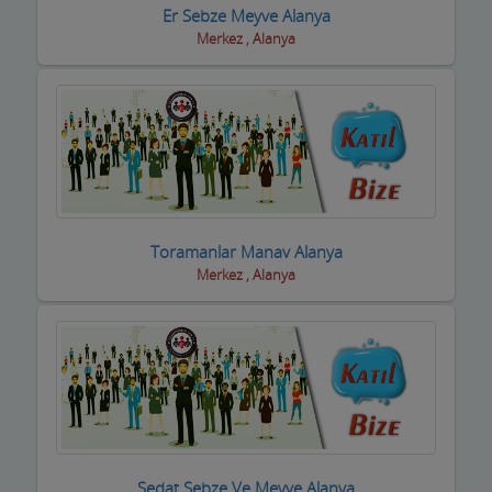
Fotoğrafçılar
Er Sebze Meyve Alanya
Merkez , Alanya
Geri dönüşüm firmaları
Giyim Mağazaları
Gümüş Takı Mağazaları ve Saatciler
Güneş Enerji Sistemleri
Güvenlik Alarm Sistemleri
Toramanlar Manav Alanya
Güzellik Salonları
Merkez , Alanya
Hac Malzemeleri
Hafriyat Firmaları
Hal Komisyoncuları
Halı Saha
Sedat Sebze Ve Meyve Alanya