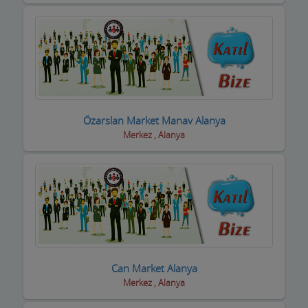
Kasaplar
Kitap ve Kırtasiyeciler
Klimacılar
Koltuk Döşeme
Kozmetik Firmaları
Özarslan Market Manav Alanya
Merkez , Alanya
Kreş ve Bakımevleri
Kuaför Salonları
Kuran Kursu
Kurs Eğitim Hizmetleri
Kuru Temizleme,Yıkama
Can Market Alanya
Merkez , Alanya
Kuruyemiş ve Şekerleme Ürünleri