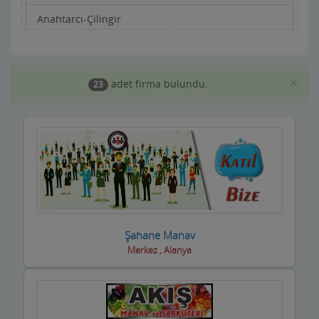
Anahtarcı-Çilingir
Apartman Yönetimi
Aracı Kurumlar
×
adet firma bulundu.
23
Asansörcüler
Av Malzemeleri
Avukatlar ve Hukuk Büroları
Ayakkabıcılar ve Çantacılar
Baharatçılar-Aktarlar
Şahane Manav
Merkez , Alanya
Balık Evi Restaurant
Bankalar
Bar Disko Cafe