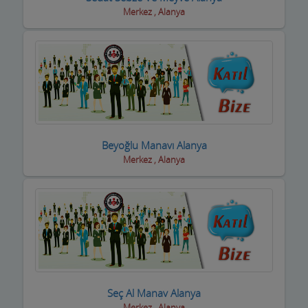
Halı Yıkama
Merkez , Alanya
Halıcılar
Hamamlar / Spa ve Masaj salonları
Hastane ve Sağlık Kuruluşları
Havuz ve Kimyasalları
Hediyelik Eşya Firmaları
Beyoğlu Manavı Alanya
Merkez , Alanya
Hırdavatçılar ve Nalburiye
Hububatçılar
Hurdacılar
iç Giyim ve Mayo
ilaçlama Firmaları
Seç Al Manav Alanya
Merkez , Alanya