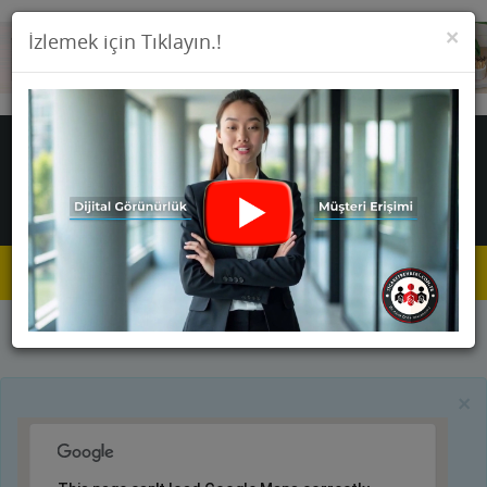
KA
×
İzlemek için Tıklayın.!
Toggle
navigat
Anasayfa
Firmalar
Manavlar
×