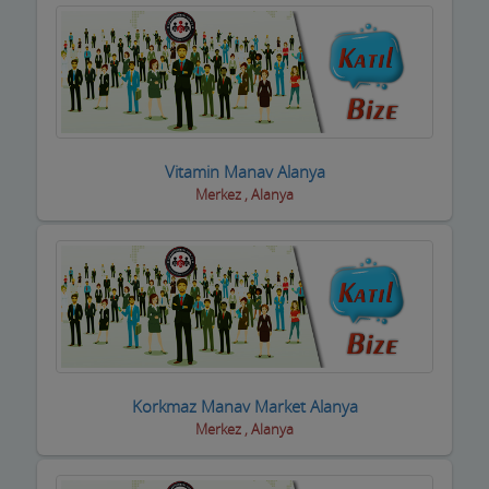
Kuyumcular
Maden Kömür Sanayi
Manavlar
Marketler ve Tekel Bayiler
Vitamin Manav Alanya
Matbaalar
Merkez , Alanya
Medikal Tıbbi Malzemeler
Mermerciler
Mimarlar / Mühendisler
Mobilya imalat
Korkmaz Manav Market Alanya
Mobilya Mağazaları
Merkez , Alanya
Moda Evleri ve Gelinlik