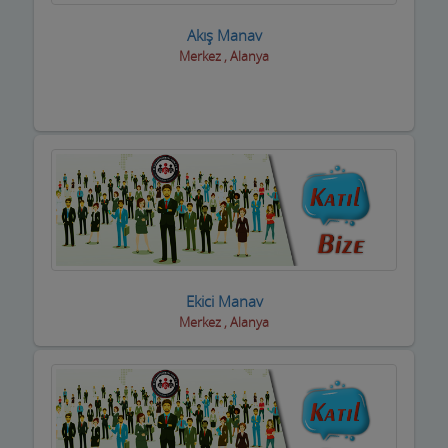
Basın ve Medya
Akış Manav
Merkez , Alanya
Bayan Kuaför Salonları
Bebek ve Çocuk Mağazası
Benzin istasyonları(Petroller)
Berberler
Beyaz Eşya Mağazaları
Beyaz Eşya Teknik Servisler
Ekici Manav
Bijuteri Parfümeri Ürünleri
Merkez , Alanya
Bilgisayar Yazılım Bilişim
Bisiklet Satış ve Tamircisi
Bobinajcılar