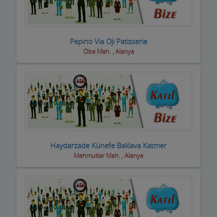
Basın ve Medya
Bayan Kuaför Salonları
Pepino Via Oji Patisserie
Oba Mah. , Alanya
Bebek ve Çocuk Mağazası
Benzin istasyonları(Petroller)
Berberler
Beyaz Eşya Mağazaları
Beyaz Eşya Teknik Servisler
Haydarzade Künefe Baklava Katmer
Bijuteri Parfümeri Ürünleri
Mahmutlar Mah. , Alanya
Bilgisayar Yazılım Bilişim
Bisiklet Satış ve Tamircisi
Bobinajcılar