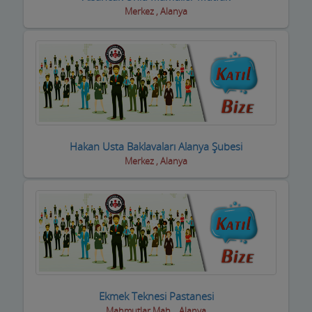
Halı Yıkama
Merkez , Alanya
Halıcılar
Hamamlar / Spa ve Masaj salonları
Hastane ve Sağlık Kuruluşları
Havuz ve Kimyasalları
Hediyelik Eşya Firmaları
Hakan Usta Baklavaları Alanya Şubesi
Merkez , Alanya
Hırdavatçılar ve Nalburiye
Hububatçılar
Hurdacılar
iç Giyim ve Mayo
ilaçlama Firmaları
Ekmek Teknesi Pastanesi
Mahmutlar Mah. , Alanya