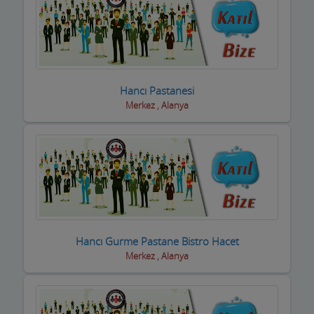
Oto Aksesuar Firmaları
Oto Boya Firmaları
Oto Camcılar
Hancı Pastanesi
Oto Döşemeciler
Merkez , Alanya
Oto Galeriler
Oto Kaportacılar
Oto Klima ve Elektrikciler
Oto Kurtarıcı ve Vinç
Hancı Gurme Pastane Bistro Hacet
Oto Lastik Firmaları
Merkez , Alanya
Oto Servisleri ve Tamircileri
Oto yedek parça