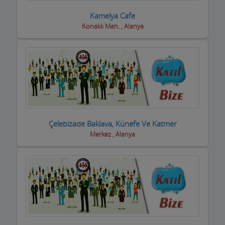
Kamelya Cafe
Eğlence yerleri
Konaklı Mah. , Alanya
Elektrikçiler
Elektrikli El Aletleri
Elektronikçiler
Emlakçılar
Evcil Hayvan Eğitim Merkezi
Çelebizade Baklava, Künefe Ve Katmer
Merkez , Alanya
Evden Eve Nakliye Firmaları
Evkur Firmaları
Fitness-Spa Salonları
Fırıncılar
Fotoğrafçılar