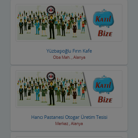
Kuyumcular
Maden Kömür Sanayi
Manavlar
Marketler ve Tekel Bayiler
Yüzbaşıoğlu Fırın Kafe
Matbaalar
Oba Mah. , Alanya
Medikal Tıbbi Malzemeler
Mermerciler
Mimarlar / Mühendisler
Mobilya imalat
Hancı Pastanesi Otogar Üretim Tesisi
Mobilya Mağazaları
Merkez , Alanya
Moda Evleri ve Gelinlik