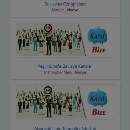
Baklavacı Cenap Usta
Merkez , Alanya
Geri dönüşüm firmaları
Giyim Mağazaları
Gümüş Takı Mağazaları ve Saatciler
Güneş Enerji Sistemleri
Güvenlik Alarm Sistemleri
Yeşil Künefe Baklava Katmer
Güzellik Salonları
Mahmutlar Mah. , Alanya
Hac Malzemeleri
Hafriyat Firmaları
Hal Komisyoncuları
Halı Saha
Alsancak Unlu Mamüller Mutfak