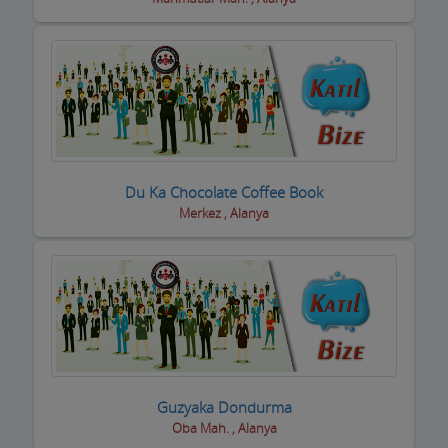
inşaat Firmaları
inşaat Malzemeleri
inşaat ve yapı ustaları
internet Cafeler ve Oyun salonları
Isıtma / Soğutma Sistemleri
Du Ka Chocolate Coffee Book
ithalat ihracat Firmaları
Merkez , Alanya
izolasyon Firmaları
Jeneratör Sistemleri
Kahvehane Kıraathane Nargile Cafe
Kaloriferciler
Guzyaka Dondurma
Kargo ve Nakliye Şirketleri
Oba Mah. , Alanya