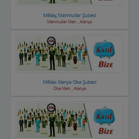
Dernek ve Vakıflar
Milklaç Mahmutlar Şubesi
Mahmutlar Mah. , Alanya
Dershaneler
Diğer Hizmet Sektörleri
Dijital Uydu sistemleri
Diş Hekimleri
Diyetisyen
Milklac Alanya Oba Şubesi
Doktorlar
Oba Mah. , Alanya
Döşemeciler,Brandacılar ,Tente,Çadırcılar
Döviz Büroları
Düğün Nişan Salonları
Eczaneler