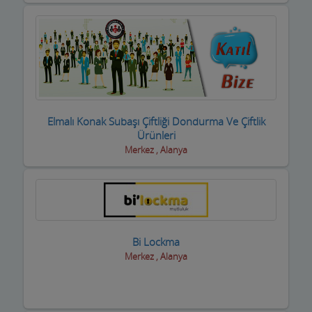
Kasaplar
Kitap ve Kırtasiyeciler
Klimacılar
Koltuk Döşeme
Kozmetik Firmaları
Elmalı Konak Subaşı Çiftliği Dondurma Ve Çiftlik
Ürünleri
Kreş ve Bakımevleri
Merkez , Alanya
Kuaför Salonları
Kuran Kursu
Kurs Eğitim Hizmetleri
Bi Lockma
Merkez , Alanya
Kuru Temizleme,Yıkama
Kuruyemiş ve Şekerleme Ürünleri