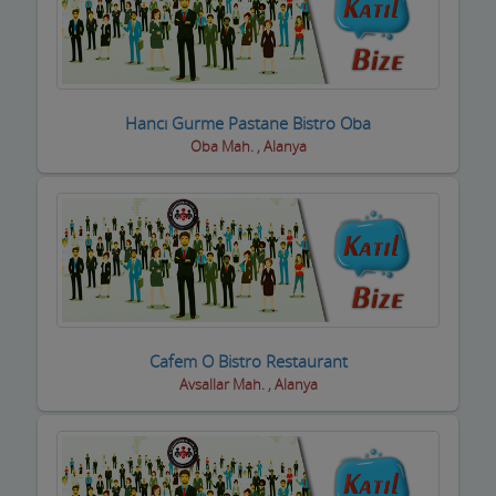
Oto Yıkamacıları
Otobüs Firmaları
Otogaz
Hancı Gurme Pastane Bistro Oba
Oba Mah. , Alanya
Otomotiv Bayileri
Oyuncak Mağazaları
Özel Eğitim Kurumları
Özel Sağlık Kuruluşları
Pastaneler, Dondurmacılar, Tatlıcılar
Cafem O Bistro Restaurant
Avsallar Mah. , Alanya
Pazar Yerleri
Perde Mefruşat Firmaları
Perde, Korniş Ustaları