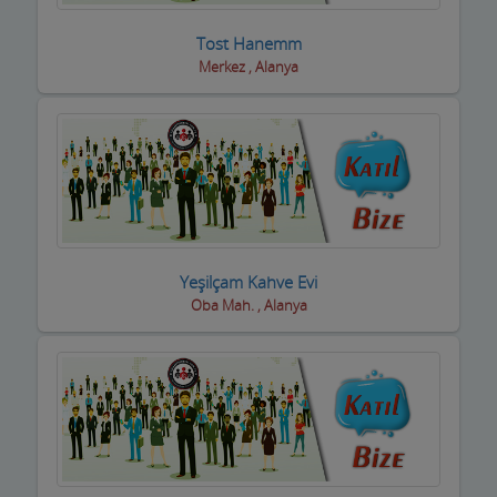
Trafik Takip Firmaları
Tost Hanemm
Merkez , Alanya
Transfer ve ulaşım
Turizm Acenteleri-uçak bilet firmaları
Uydu Teknik Servis Firmaları
Vcd-Dvd Kiralama
Veterinerler Hayvan Hastanesi
Yeşilçam Kahve Evi
Oba Mah. , Alanya
Yabancı Dil Kursları
Yapı Denetim
Yapı Malzemeleri
Yatçılar Gezi Tekneleri
Yemek Fabrikası