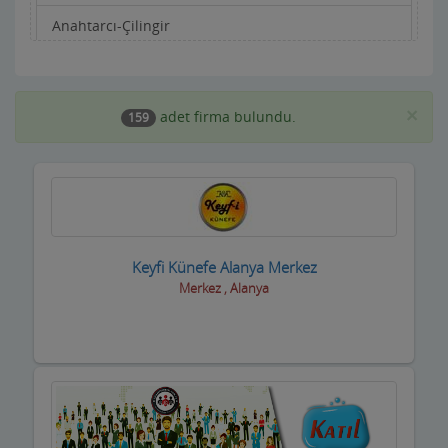
Anahtarcı-Çilingir
Apartman Yönetimi
Aracı Kurumlar
×
adet firma bulundu.
159
Asansörcüler
Av Malzemeleri
Avukatlar ve Hukuk Büroları
Keyfi Künefe Alanya Merkez
Ayakkabıcılar ve Çantacılar
Merkez , Alanya
Baharatçılar-Aktarlar
Balık Evi Restaurant
Bankalar
Bar Disko Cafe