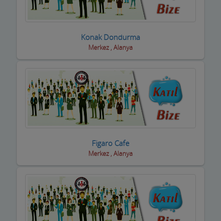
Sigortacılar
Sivil Toplum Kuruluşları
Konak Dondurma
Merkez , Alanya
Siyasi Partiler
Sıhhi Tesisatcılar
Soğuk Hava Depoları
Şömine ve Soba Hizmetleri
Sondaj Hizmetleri
Figaro Cafe
Merkez , Alanya
Spor Salonları ve Malzemeleri
Su ve Tüp Bayileri
Sürücü Kursları
Süt ve Süt Ürünleri