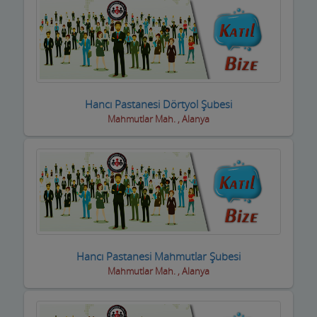
Motorsiklet Firmaları
Muhasebeciler SMMM
Muhtarlar
Müzik Aletleri ve kursları
Hancı Pastanesi Dörtyol Şubesi
Mahmutlar Mah. , Alanya
Öğrenci Yurtları
Okullar
Optik / Gözlük Firmaları
Organizasyon Hizmetleri
Organize Sanayi Bölgesi firmaları
Hancı Pastanesi Mahmutlar Şubesi
Otel Ekipmanları
Mahmutlar Mah. , Alanya
Oteller