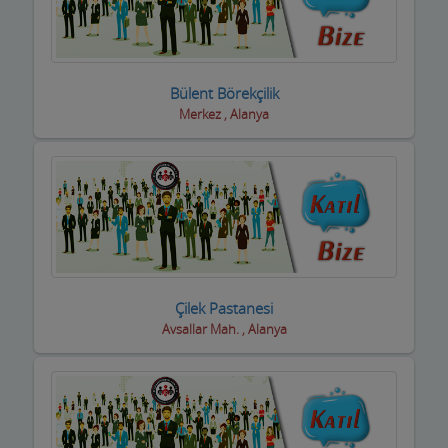
Piknik Yerleri
Prefabrik Ev ve Konteyner
Bülent Börekçilik
Raf Sistemleri
Merkez , Alanya
Reklamcılık ve Tanıtım Hizmetleri
Rent A Car Firmaları
Resim Sanat Galerileri
Resmi Kurumlar
Çilek Pastanesi
Resmi Odalar
Avsallar Mah. , Alanya
Restorant, Lokanta ve Fast Food
Sanayi Sitesi
Ses ve Işık Sistemleri