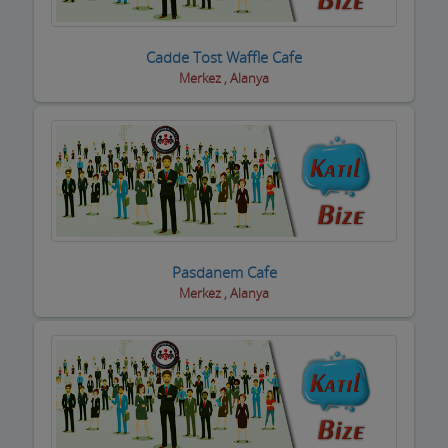
Taksi işletmeleri
Cadde Tost Waffle Cafe
Tapu Takip Firmaları
Merkez , Alanya
Tarım Ürünleri ve Makinaları
Tatto Dövme Piercing
Tavuk ve Yumurta
Tekstil Mağazaları
Pasdanem Cafe
Telefon ve Telekominasyon Hiz.
Merkez , Alanya
Temizlik Firmaları
Tercüme ve Danışmanlık Büroları
Terziler ve Dikimevi
Toptan Gıda ve içecek