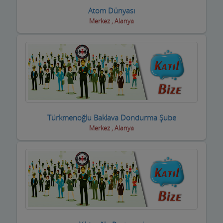
Atom Dünyası
Yetkili Servisler
Merkez , Alanya
Yufkacılar
Zirai ilaç ve Aletler
Züccaciyeler
Türkmenoğlu Baklava Dondurma Şube
Merkez , Alanya