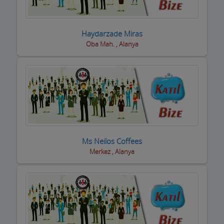
Boyacılar
Haydarzade Miras
Cam, Ayna Ürünleri
Oba Mah. , Alanya
Çatı Kaplama firmaları
Çay Ocakları
Çelik Kapı Firmaları
Çevre ve Su Arıtma
Çiçekçi - Peyzaj
Ms Neilos Coffees
Merkez , Alanya
Çiğ Köfte Firmaları
Dekorasyon Firmaları
Demir ve Ferforje Ürünleri
Deniz Ürün ve Malzemeleri