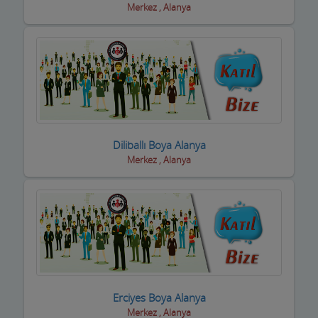
inşaat Firmaları
Merkez , Alanya
inşaat Malzemeleri
inşaat ve yapı ustaları
internet Cafeler ve Oyun salonları
Isıtma / Soğutma Sistemleri
Diliballı Boya Alanya
ithalat ihracat Firmaları
Merkez , Alanya
izolasyon Firmaları
Jeneratör Sistemleri
Kahvehane Kıraathane Nargile Cafe
Kaloriferciler
Kargo ve Nakliye Şirketleri
Erciyes Boya Alanya
Merkez , Alanya