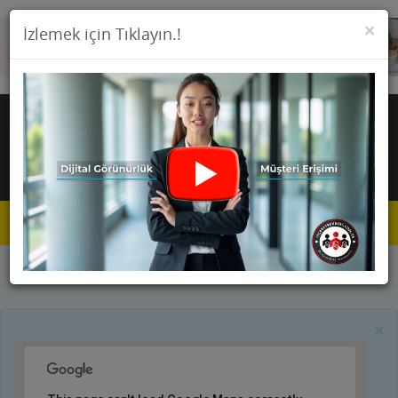
KA
×
İzlemek için Tıklayın.!
Toggle
navigat
Anasayfa
Firmalar
Boyacılar
×