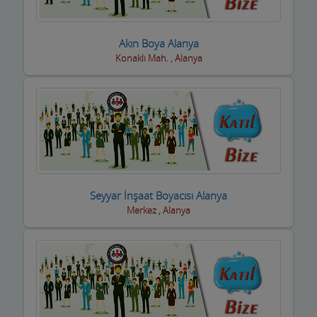
Dernek ve Vakıflar
Akın Boya Alanya
Dershaneler
Konaklı Mah. , Alanya
Diğer Hizmet Sektörleri
Dijital Uydu sistemleri
Diş Hekimleri
Diyetisyen
Seyyar İnşaat Boyacısı Alanya
Doktorlar
Merkez , Alanya
Döşemeciler,Brandacılar ,Tente,Çadırcılar
Döviz Büroları
Düğün Nişan Salonları
Eczaneler