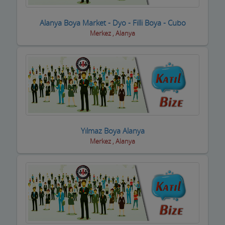
Sigortacılar
Alanya Boya Market - Dyo - Filli Boya - Cubo
Merkez , Alanya
Sivil Toplum Kuruluşları
Siyasi Partiler
Sıhhi Tesisatcılar
Soğuk Hava Depoları
Şömine ve Soba Hizmetleri
Yılmaz Boya Alanya
Sondaj Hizmetleri
Merkez , Alanya
Spor Salonları ve Malzemeleri
Su ve Tüp Bayileri
Sürücü Kursları
Süt ve Süt Ürünleri