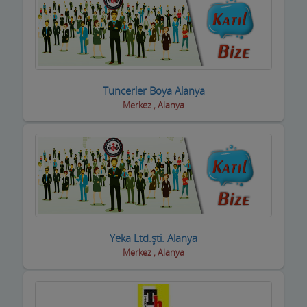
Oto Aksesuar Firmaları
Oto Boya Firmaları
Oto Camcılar
Tuncerler Boya Alanya
Oto Döşemeciler
Merkez , Alanya
Oto Galeriler
Oto Kaportacılar
Oto Klima ve Elektrikciler
Oto Kurtarıcı ve Vinç
Oto Lastik Firmaları
Yeka Ltd.şti. Alanya
Merkez , Alanya
Oto Servisleri ve Tamircileri
Oto yedek parça