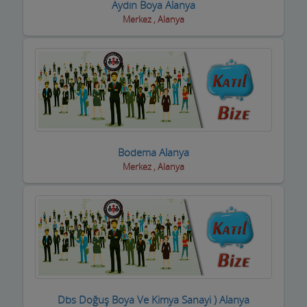
Halı Yıkama
Aydın Boya Alanya
Merkez , Alanya
Halıcılar
Hamamlar / Spa ve Masaj salonları
Hastane ve Sağlık Kuruluşları
Havuz ve Kimyasalları
Hediyelik Eşya Firmaları
Bodema Alanya
Merkez , Alanya
Hırdavatçılar ve Nalburiye
Hububatçılar
Hurdacılar
iç Giyim ve Mayo
ilaçlama Firmaları
Dbs Doğuş Boya Ve Kimya Sanayi ) Alanya