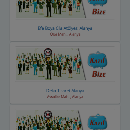
Basın ve Medya
Bayan Kuaför Salonları
Efe Boya Cila Atölyesi Alanya
Bebek ve Çocuk Mağazası
Oba Mah. , Alanya
Benzin istasyonları(Petroller)
Berberler
Beyaz Eşya Mağazaları
Beyaz Eşya Teknik Servisler
Deka Ticaret Alanya
Bijuteri Parfümeri Ürünleri
Avsallar Mah. , Alanya
Bilgisayar Yazılım Bilişim
Bisiklet Satış ve Tamircisi
Bobinajcılar