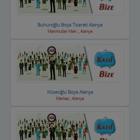
Boyacılar
Cam, Ayna Ürünleri
Buhuroğlu Boya Ticareti Alanya
Mahmutlar Mah. , Alanya
Çatı Kaplama firmaları
Çay Ocakları
Çelik Kapı Firmaları
Çevre ve Su Arıtma
Çiçekçi - Peyzaj
Köseoğlu Boya Alanya
Merkez , Alanya
Çiğ Köfte Firmaları
Dekorasyon Firmaları
Demir ve Ferforje Ürünleri
Deniz Ürün ve Malzemeleri