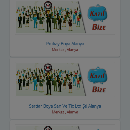
Motorsiklet Firmaları
Muhasebeciler SMMM
Muhtarlar
Müzik Aletleri ve kursları
Polikay Boya Alanya
Merkez , Alanya
Öğrenci Yurtları
Okullar
Optik / Gözlük Firmaları
Organizasyon Hizmetleri
Organize Sanayi Bölgesi firmaları
Serdar Boya San Ve Tic Ltd Şti Alanya
Otel Ekipmanları
Merkez , Alanya
Oteller