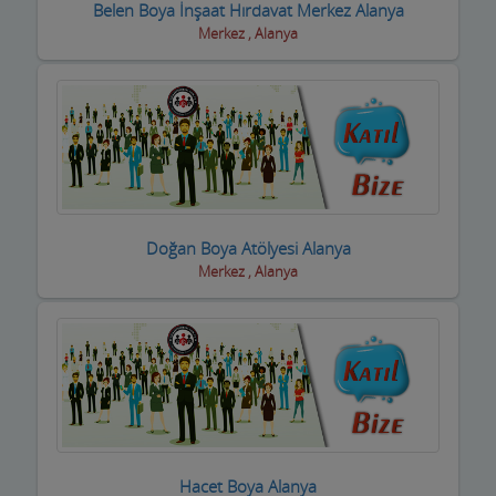
Belen Boya İnşaat Hırdavat Merkez Alanya
Merkez , Alanya
Trafik Takip Firmaları
Transfer ve ulaşım
Turizm Acenteleri-uçak bilet firmaları
Uydu Teknik Servis Firmaları
Vcd-Dvd Kiralama
Doğan Boya Atölyesi Alanya
Veterinerler Hayvan Hastanesi
Merkez , Alanya
Yabancı Dil Kursları
Yapı Denetim
Yapı Malzemeleri
Yatçılar Gezi Tekneleri
Hacet Boya Alanya
Yemek Fabrikası