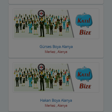
Kasaplar
Kitap ve Kırtasiyeciler
Klimacılar
Koltuk Döşeme
Kozmetik Firmaları
Gürses Boya Alanya
Merkez , Alanya
Kreş ve Bakımevleri
Kuaför Salonları
Kuran Kursu
Kurs Eğitim Hizmetleri
Kuru Temizleme,Yıkama
Hakan Boya Alanya
Kuruyemiş ve Şekerleme Ürünleri
Merkez , Alanya