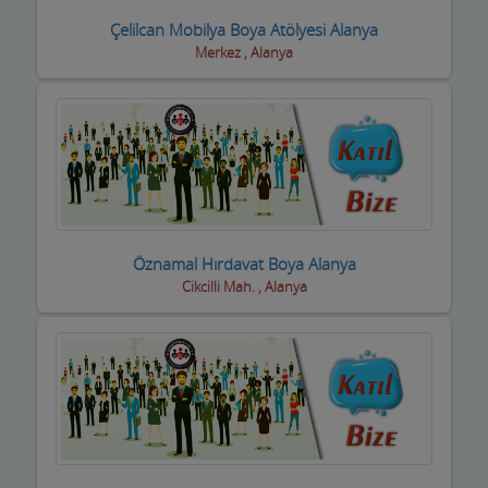
Çelilcan Mobilya Boya Atölyesi Alanya
Taksi işletmeleri
Merkez , Alanya
Tapu Takip Firmaları
Tarım Ürünleri ve Makinaları
Tatto Dövme Piercing
Tavuk ve Yumurta
Tekstil Mağazaları
Öznamal Hırdavat Boya Alanya
Cikcilli Mah. , Alanya
Telefon ve Telekominasyon Hiz.
Temizlik Firmaları
Tercüme ve Danışmanlık Büroları
Terziler ve Dikimevi
Toptan Gıda ve içecek