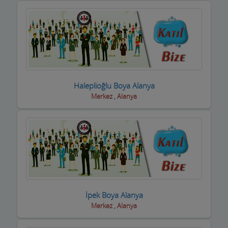
Kuyumcular
Maden Kömür Sanayi
Manavlar
Marketler ve Tekel Bayiler
Haleplioğlu Boya Alanya
Matbaalar
Merkez , Alanya
Medikal Tıbbi Malzemeler
Mermerciler
Mimarlar / Mühendisler
Mobilya imalat
Mobilya Mağazaları
İpek Boya Alanya
Merkez , Alanya
Moda Evleri ve Gelinlik