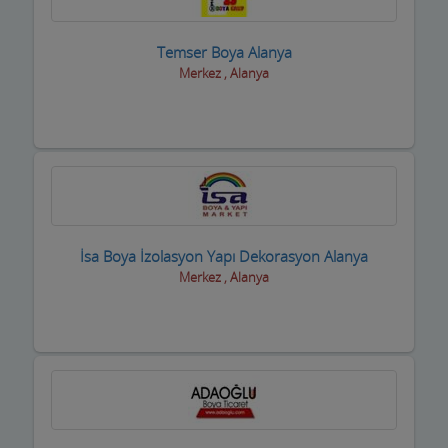
Oto Yıkamacıları
Temser Boya Alanya
Otobüs Firmaları
Merkez , Alanya
Otogaz
Otomotiv Bayileri
Oyuncak Mağazaları
Özel Eğitim Kurumları
İsa Boya İzolasyon Yapı Dekorasyon Alanya
Özel Sağlık Kuruluşları
Merkez , Alanya
Pastaneler, Dondurmacılar, Tatlıcılar
Pazar Yerleri
Perde Mefruşat Firmaları
Perde, Korniş Ustaları