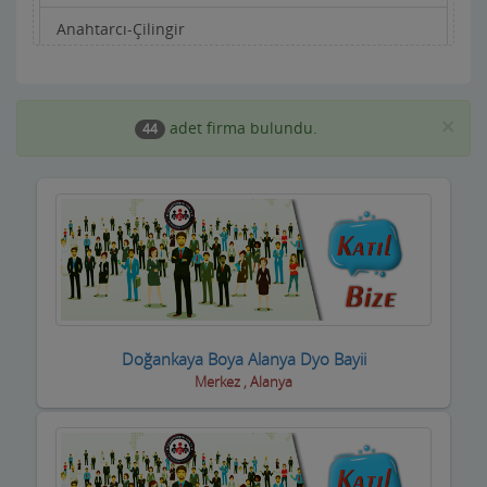
Anahtarcı-Çilingir
Apartman Yönetimi
Aracı Kurumlar
×
adet firma bulundu.
44
Asansörcüler
Av Malzemeleri
Avukatlar ve Hukuk Büroları
Ayakkabıcılar ve Çantacılar
Baharatçılar-Aktarlar
Doğankaya Boya Alanya Dyo Bayii
Merkez , Alanya
Balık Evi Restaurant
Bankalar
Bar Disko Cafe