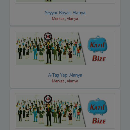
Eğlence yerleri
Seyyar Boyacı Alanya
Merkez , Alanya
Elektrikçiler
Elektrikli El Aletleri
Elektronikçiler
Emlakçılar
Evcil Hayvan Eğitim Merkezi
A-Taş Yapı Alanya
Merkez , Alanya
Evden Eve Nakliye Firmaları
Evkur Firmaları
Fitness-Spa Salonları
Fırıncılar