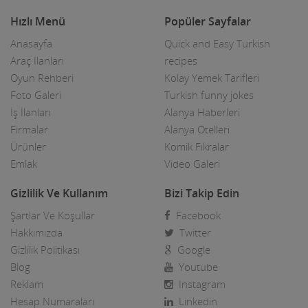
Hızlı Menü
Popüler Sayfalar
Anasayfa
Quick and Easy Turkish
Araç İlanları
recipes
Oyun Rehberi
Kolay Yemek Tarifleri
Foto Galeri
Turkish funny jokes
İş İlanları
Alanya Haberleri
Firmalar
Alanya Otelleri
Ürünler
Komik Fıkralar
Emlak
Video Galeri
Gizlilik Ve Kullanım
Bizi Takip Edin
Şartlar Ve Koşullar
Facebook
Hakkımızda
Twitter
Gizlilik Politikası
Google
Blog
Youtube
Reklam
Instagram
Hesap Numaraları
Linkedin