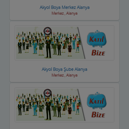
Fotoğrafçılar
Akyol Boya Merkez Alanya
Geri dönüşüm firmaları
Merkez , Alanya
Giyim Mağazaları
Gümüş Takı Mağazaları ve Saatciler
Güneş Enerji Sistemleri
Güvenlik Alarm Sistemleri
Akyol Boya Şube Alanya
Güzellik Salonları
Merkez , Alanya
Hac Malzemeleri
Hafriyat Firmaları
Hal Komisyoncuları
Halı Saha