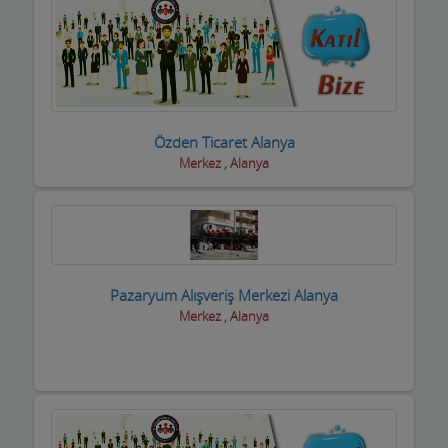
Kasaplar
Kitap ve Kırtasiyeciler
Klimacılar
Koltuk Döşeme
Özden Ticaret Alanya
Merkez , Alanya
Kozmetik Firmaları
Kreş ve Bakımevleri
Kuaför Salonları
Pazaryum Alışveriş Merkezi Alanya
Kuran Kursu
Merkez , Alanya
Kurs Eğitim Hizmetleri
Kuru Temizleme,Yıkama
Kuruyemiş ve Şekerleme Ürünleri