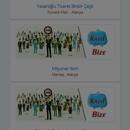
Yazaroğlu Ticaret Binbir Çeşit
Eğlence yerleri
Konaklı Mah. , Alanya
Elektrikçiler
Elektrikli El Aletleri
Elektronikçiler
Emlakçılar
Milyoner Avm
Evcil Hayvan Eğitim Merkezi
Merkez , Alanya
Evden Eve Nakliye Firmaları
Evkur Firmaları
Fitness-Spa Salonları
Fırıncılar