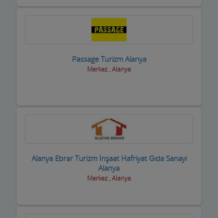
Sigortacılar
Sivil Toplum Kuruluşları
Siyasi Partiler
Passage Turizm Alanya
Merkez , Alanya
Sıhhi Tesisatcılar
Soğuk Hava Depoları
Şömine ve Soba Hizmetleri
Sondaj Hizmetleri
Spor Salonları ve Malzemeleri
Alanya Ebrar Turizm İnşaat Hafriyat Gıda Sanayi
Alanya
Su ve Tüp Bayileri
Merkez , Alanya
Sürücü Kursları
Süt ve Süt Ürünleri