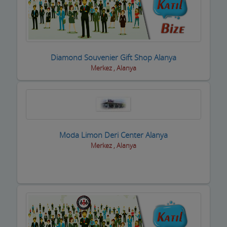
Kuyumcular
Maden Kömür Sanayi
Manavlar
Diamond Souvenier Gift Shop Alanya
Merkez , Alanya
Marketler ve Tekel Bayiler
Matbaalar
Medikal Tıbbi Malzemeler
Mermerciler
Moda Limon Deri Center Alanya
Merkez , Alanya
Mimarlar / Mühendisler
Mobilya imalat
Mobilya Mağazaları
Moda Evleri ve Gelinlik