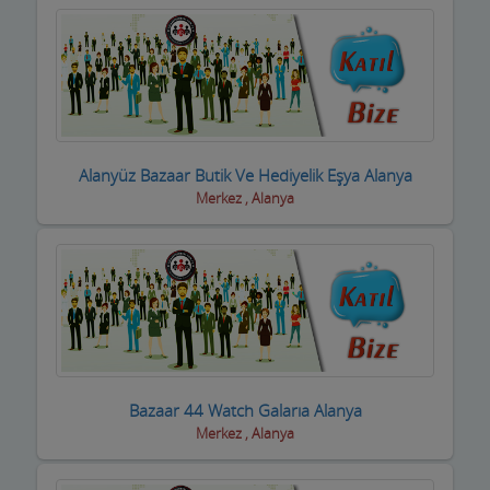
inşaat Firmaları
inşaat Malzemeleri
inşaat ve yapı ustaları
internet Cafeler ve Oyun salonları
Alanyüz Bazaar Butik Ve Hediyelik Eşya Alanya
Isıtma / Soğutma Sistemleri
Merkez , Alanya
ithalat ihracat Firmaları
izolasyon Firmaları
Jeneratör Sistemleri
Kahvehane Kıraathane Nargile Cafe
Bazaar 44 Watch Galarıa Alanya
Kaloriferciler
Merkez , Alanya
Kargo ve Nakliye Şirketleri