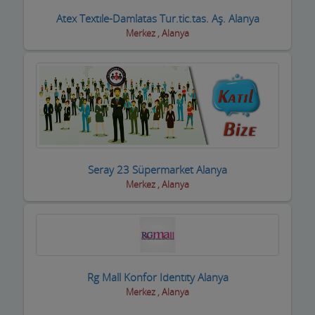
Oto Yıkamacıları
Atex Textıle-Damlatas Tur.tic.tas. Aş. Alanya
Merkez , Alanya
Otobüs Firmaları
Otogaz
Otomotiv Bayileri
Oyuncak Mağazaları
Özel Eğitim Kurumları
Seray 23 Süpermarket Alanya
Merkez , Alanya
Özel Sağlık Kuruluşları
Pastaneler, Dondurmacılar, Tatlıcılar
Pazar Yerleri
Perde Mefruşat Firmaları
Rg Mall Konfor Identıty Alanya
Merkez , Alanya
Perde, Korniş Ustaları