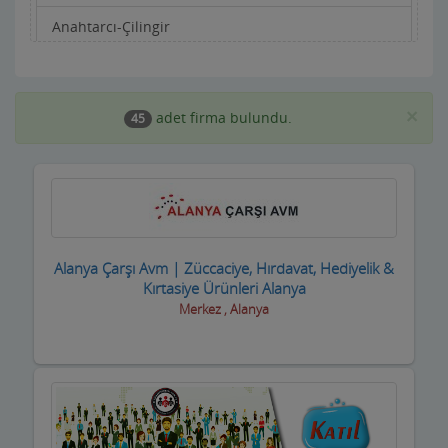
Anahtarcı-Çilingir
Apartman Yönetimi
Aracı Kurumlar
×
adet firma bulundu.
45
Asansörcüler
Av Malzemeleri
Avukatlar ve Hukuk Büroları
Alanya Çarşı Avm | Züccaciye, Hırdavat, Hediyelik &
Ayakkabıcılar ve Çantacılar
Kırtasiye Ürünleri Alanya
Merkez , Alanya
Baharatçılar-Aktarlar
Balık Evi Restaurant
Bankalar
Bar Disko Cafe