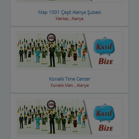
Dernek ve Vakıflar
Map 1001 Çeşit Alanya Şubesi
Merkez , Alanya
Dershaneler
Diğer Hizmet Sektörleri
Dijital Uydu sistemleri
Diş Hekimleri
Diyetisyen
Konaklı Time Center
Konaklı Mah. , Alanya
Doktorlar
Döşemeciler,Brandacılar ,Tente,Çadırcılar
Döviz Büroları
Düğün Nişan Salonları
Eczaneler