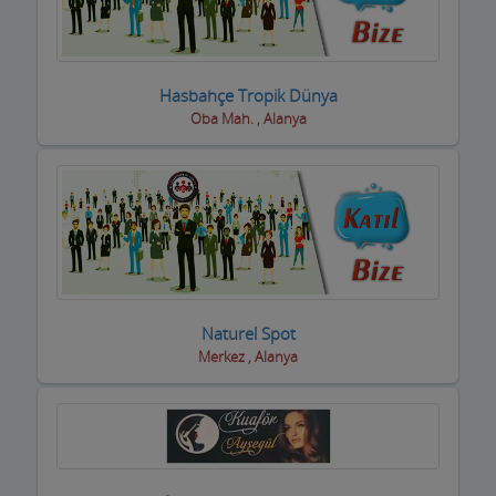
Basın ve Medya
Bayan Kuaför Salonları
Hasbahçe Tropik Dünya
Oba Mah. , Alanya
Bebek ve Çocuk Mağazası
Benzin istasyonları(Petroller)
Berberler
Beyaz Eşya Mağazaları
Beyaz Eşya Teknik Servisler
Naturel Spot
Bijuteri Parfümeri Ürünleri
Merkez , Alanya
Bilgisayar Yazılım Bilişim
Bisiklet Satış ve Tamircisi
Bobinajcılar