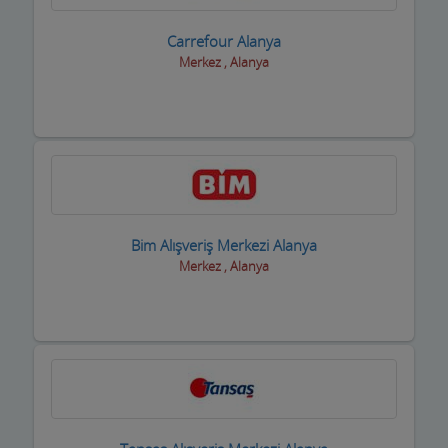
Trafik Takip Firmaları
Carrefour Alanya
Merkez , Alanya
Transfer ve ulaşım
Turizm Acenteleri-uçak bilet firmaları
Uydu Teknik Servis Firmaları
Vcd-Dvd Kiralama
Veterinerler Hayvan Hastanesi
Bim Alışveriş Merkezi Alanya
Merkez , Alanya
Yabancı Dil Kursları
Yapı Denetim
Yapı Malzemeleri
Yatçılar Gezi Tekneleri
Yemek Fabrikası