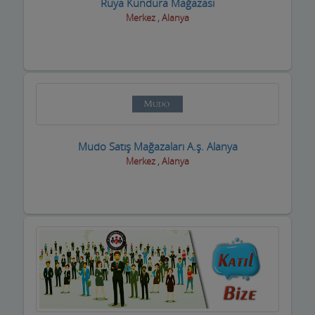
Rüya Kundura Mağazası
Oto Aksesuar Firmaları
Merkez , Alanya
Oto Boya Firmaları
Oto Camcılar
Oto Döşemeciler
Oto Galeriler
Mudo Satış Mağazaları A.ş. Alanya
Oto Kaportacılar
Merkez , Alanya
Oto Klima ve Elektrikciler
Oto Kurtarıcı ve Vinç
Oto Lastik Firmaları
Oto Servisleri ve Tamircileri
Oto yedek parça