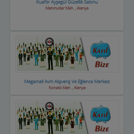
Kuaför Ayşegül Güzellik Salonu
Mahmutlar Mah. , Alanya
Boyacılar
Cam, Ayna Ürünleri
Çatı Kaplama firmaları
Çay Ocakları
Çelik Kapı Firmaları
Çevre ve Su Arıtma
Megamall Avm Alışveriş Ve Eğlence Merkezi
Çiçekçi - Peyzaj
Konaklı Mah. , Alanya
Çiğ Köfte Firmaları
Dekorasyon Firmaları
Demir ve Ferforje Ürünleri
Deniz Ürün ve Malzemeleri