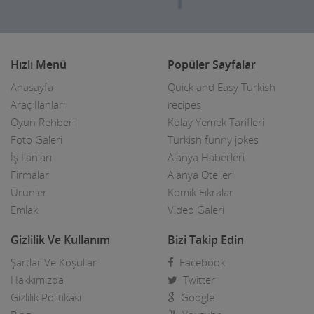
Hızlı Menü
Popüler Sayfalar
Anasayfa
Quick and Easy Turkish
Araç İlanları
recipes
Oyun Rehberi
Kolay Yemek Tarifleri
Foto Galeri
Turkish funny jokes
İş İlanları
Alanya Haberleri
Firmalar
Alanya Otelleri
Ürünler
Komik Fıkralar
Emlak
Video Galeri
Gizlilik Ve Kullanım
Bizi Takip Edin
Şartlar Ve Koşullar
Facebook
Hakkımızda
Twitter
Gizlilik Politikası
Google