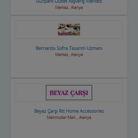
Fotoğrafçılar
Gürpark Outlet Alışveriş Merkezi
Merkez , Alanya
Geri dönüşüm firmaları
Giyim Mağazaları
Gümüş Takı Mağazaları ve Saatciler
Bernardo Sofra Tasarım Uzmanı
Güneş Enerji Sistemleri
Merkez , Alanya
Güvenlik Alarm Sistemleri
Güzellik Salonları
Hac Malzemeleri
Hafriyat Firmaları
Beyaz Çarşı Rtt Home Accessories
Hal Komisyoncuları
Mahmutlar Mah. , Alanya
Halı Saha