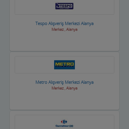
Taksi işletmeleri
Tapu Takip Firmaları
Tespo Alışveriş Merkezi Alanya
Merkez , Alanya
Tarım Ürünleri ve Makinaları
Tatto Dövme Piercing
Tavuk ve Yumurta
Tekstil Mağazaları
Telefon ve Telekominasyon Hiz.
Metro Alışveriş Merkezi Alanya
Merkez , Alanya
Temizlik Firmaları
Tercüme ve Danışmanlık Büroları
Terziler ve Dikimevi
Toptan Gıda ve içecek