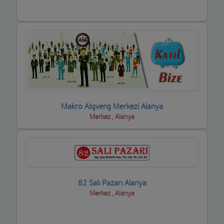
Piknik Yerleri
Prefabrik Ev ve Konteyner
Raf Sistemleri
Reklamcılık ve Tanıtım Hizmetleri
Rent A Car Firmaları
Makro Alışveriş Merkezi Alanya
Resim Sanat Galerileri
Merkez , Alanya
Resmi Kurumlar
Resmi Odalar
Restorant, Lokanta ve Fast Food
82 Salı Pazarı Alanya
Merkez , Alanya
Sanayi Sitesi
Ses ve Işık Sistemleri