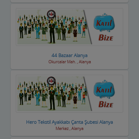
Halı Yıkama
Halıcılar
Hamamlar / Spa ve Masaj salonları
Hastane ve Sağlık Kuruluşları
Havuz ve Kimyasalları
44 Bazaar Alanya
Okurcalar Mah. , Alanya
Hediyelik Eşya Firmaları
Hırdavatçılar ve Nalburiye
Hububatçılar
Hurdacılar
iç Giyim ve Mayo
Hero Tekstil Ayakkabı Çanta Şubesi Alanya
ilaçlama Firmaları
Merkez , Alanya