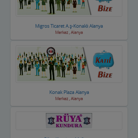
Motorsiklet Firmaları
Muhasebeciler SMMM
Migros Ticaret A.ş-Konaklı Alanya
Muhtarlar
Merkez , Alanya
Müzik Aletleri ve kursları
Öğrenci Yurtları
Okullar
Optik / Gözlük Firmaları
Konak Plaza Alanya
Organizasyon Hizmetleri
Merkez , Alanya
Organize Sanayi Bölgesi firmaları
Otel Ekipmanları
Oteller