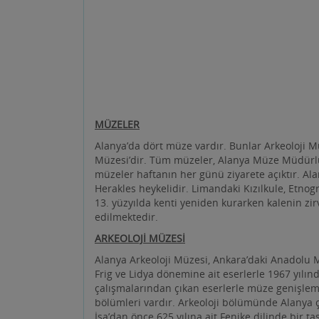
MÜZELER
Alanya’da dört müze vardır. Bunlar Arkeoloji M
Müzesi’dir. Tüm müzeler, Alanya Müze Müdürlüğü’
müzeler haftanın her günü ziyarete açıktır. Ala
Herakles heykelidir. Limandaki Kızılkule, Etno
13. yüzyılda kenti yeniden kurarken kalenin zir
edilmektedir.
ARKEOLOJİ MÜZESİ
Alanya Arkeoloji Müzesi, Ankara’daki Anadolu M
Frig ve Lidya dönemine ait eserlerle 1967 yılında
çalışmalarından çıkan eserlerle müze genişlemi
bölümleri vardır. Arkeoloji bölümünde Alanya ç
İsa’dan önce 625 yılına ait Fenike dilinde bir ta
dramatik bir öyküsü olan Herakles’in heykelidi
Herakles heykeli ayrı bir salonda sergilenmekte
Hellenistik, Roma, Bizans dönemine ait bronz,
zengin bir kül kutuları ve sikke koleksiyonu va