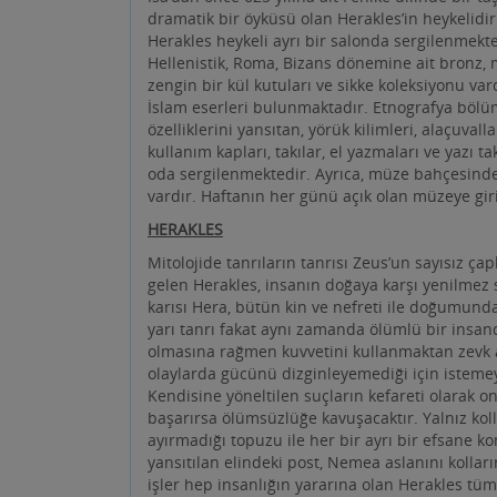
İslam eserleri bulunmaktadır. Etnografya bölü
özelliklerini yansıtan, yörük kilimleri, alaçuvalla
kullanım kapları, takılar, el yazmaları ve yazı ta
oda sergilenmektedir. Ayrıca, müze bahçesinde
vardır. Haftanın her günü açık olan müzeye giri
HERAKLES
Mitolojide tanrıların tanrısı Zeus’un sayısız 
gelen Herakles, insanın doğaya karşı yenilmez
karısı Hera, bütün kin ve nefreti ile doğumund
yarı tanrı fakat aynı zamanda ölümlü bir insandı
olmasına rağmen kuvvetini kullanmaktan zevk 
olaylarda gücünü dizginleyemediği için istemey
Kendisine yöneltilen suçların kefareti olarak oni
başarırsa ölümsüzlüğe kavuşacaktır. Yalnız koll
ayırmadığı topuzu ile her bir ayrı bir efsane
yansıtılan elindeki post, Nemea aslanını kolları
işler hep insanlığın yararına olan Herakles tüm
kaderi peşini bırakmaz. Ölümcül bir iksire bul
Acılardan kurtulmak için oğluna buyruk verir ve 
sona müdahale eder Herakles’i kaçırıp götürür
evlenir ve ölümsüzlüğe kavuşur. Herakles’in mit