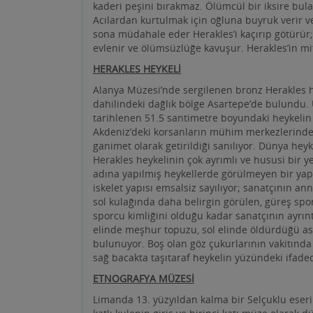
HERAKLES HEYKELİ
Alanya Müzesi’nde sergilenen bronz Herakles h
dahilindeki dağlık bölge Asartepe’de bulundu. 
tarihlenen 51.5 santimetre boyundaki heykelin y
Akdeniz’deki korsanların mühim merkezlerinden
ganimet olarak getirildiği sanılıyor. Dünya hey
Herakles heykelinin çok ayrımlı ve hususi bir 
adına yapılmış heykellerde görülmeyen bir yapı
iskelet yapısı emsalsiz sayılıyor; sanatçının a
sol kulağında daha belirgin görülen, güreş spo
sporcu kimliğini olduğu kadar sanatçının ayrıntı
elinde meşhur topuzu, sol elinde öldürdüğü as
bulunuyor. Boş olan göz çukurlarının vakitında k
sağ bacakta taşıtaraf heykelin yüzündeki ifaded
ETNOGRAFYA MÜZESİ
Limanda 13. yüzyıldan kalma bir Selçuklu eseri
katlı kulenin giriş ve birinci katı müze olarak 
giysi, mutfak gereçleri, silahlar, tartı aletleri,
yörük Türkmen kültürünü yansıtan çadır gibi e
zaman resim sergisi, klasik müzik konseri gibi k
üst katından kentin doğu yakasının panoramik 