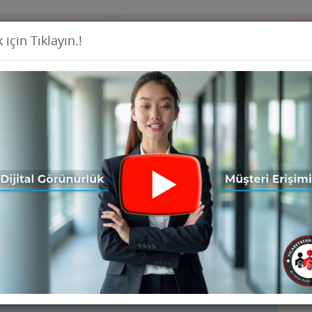
 için Tıklayın.!
Firma Ekl
İş İlanları
Ürünler
Haberler
Seri İ