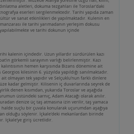
 yapılabilmekte ve tarihi dokunun içinde
ihi kalenin içindedir. Uzun yıllardır sürdürülen kazı
at’ın görkemli sarayının varlığı belirlenmiştir. Kazı
y kalıntısının hemen karşısında Bizans dönemine ait
 Georgios kilesinin 6. yüzyılda yapıldığı sanılmaktadır.
 ait olmayan tek yapıdır ve Selçuklu’nun farklı dinlere
ze kadar gelmiştir. Kilisenin iç duvarlarında seyrek de
Seyirlik denen kısımdan, yukarıda Toroslar ve aşağıda
 uçurumun üstündeki sarnıç, Adam Atacağı olarak anılır.
uradan denize üç taş atmasına izin verilir, taş yamaca
ksi halde suçlu bir çuvala konularak uçurumdan aşağıya
ndan olduğu söylenir. İçkale’deki mekanlardan birinde
 İçkale’ye giriş ücretlidir.
 Atatürk’ün 18 Şubat 1935’te Alanya’ya yaptığı ziyaret
fik Azakoğlu tarafından Kültür Bakanlığı’na bağışlanarak
ıl Türk mimarisinin özelliklerini yansıtan bahçe içinde üç
yaları, fotoğraflar, Atatürk’ün Alanyalılara gönderdiği
r. Üst katın odaları ise geleneksel bir Alanya evinin