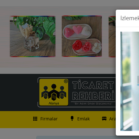
İzlemek
Firmalar
Emlak
Araç İlanları