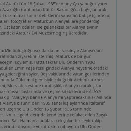
zindeki Atatürk Evi Müzesi’ne giriş ücretlidir.
ürk'le buluştuğu vakitlarda her vesileyle Alanya'dan
rafından ziyaretini istermiş. Atatürk de bir gün
eceğini söylemiş. Hatta tekrar Ulu Önder'in 193O
dullah Emin Paşa reislığındaki Alanya heyetine,oradaki
ya geleceğini söyler. Boş vakitlarında vatan gezilerinden
neında Gülcemal gemisiyle çıktığı bir Akdeniz turnesi
smi, Mors abecesinde taraflışlıkla Alanya olarak çıkar.
azı mezar taşlarında ve çeşme kitabelerinde ÂLÂYA
 bakıp, "Alaiye'yi banne Alanya mı yaptıracaksınız? Aslında
Alanya olsun!" der. 1935 seneı kış aylarında İtaltaraf
leri üzerine Ulu Önder 16 Şubat 1935 tarihinde
r. İzmir'e geldiklerinde kendilerine refakat eden Zaışık
doru Sait Halman'a adalara çok yakın bir seyir takip
a üzerinde düşünce yürüttükten nihayetra Ulu Önder,
Hamdullah Emin Paşa reislığındaki Alanya heyetinin
gemiye Alanya yönünde ilerlemesini ister. Yanında
lga ve berberi Mehmet ile birlikte, Alanya'ya bildirilen
 çok erken saatlerinde ilçemiz topraklarına ayak basarak
 Atatürk'ün ilçemize gelecekleri daha evvel yöneticilere