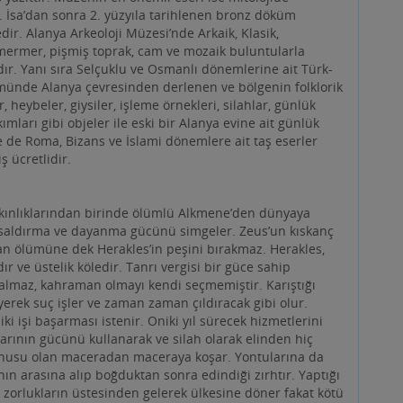
münde Alanya çevresinden derlenen ve bölgenin folklorik
r, heybeler, giysiler, işleme örnekleri, silahlar, günlük
kımları gibi objeler ile eski bir Alanya evine ait günlük
 de Roma, Bizans ve İslami dönemlere ait taş eserler
ş ücretlidir.
çapkınlıklarından birinde ölümlü Alkmene’den dünyaya
 saldırma ve dayanma gücünü simgeler. Zeus’un kıskanç
an ölümüne dek Herakles’in peşini bırakmaz. Herakles,
r ve üstelik köledir. Tanrı vergisi bir güce sahip
almaz, kahraman olmayı kendi seçmemiştir. Karıştığı
erek suç işler ve zaman zaman çıldıracak gibi olur.
ki işi başarması istenir. Oniki yıl sürecek hizmetlerini
arının gücünü kullanarak ve silah olarak elinden hiç
 konusu olan maceradan maceraya koşar. Yontularına da
nın arasına alıp boğduktan sonra edindiği zırhtır. Yaptığı
 zorlukların üstesinden gelerek ülkesine döner fakat kötü
anmış gömleği giyince korkunç acılarla yanmaya başlar.
bir odun yığını hazırlatır, yanarak ölür. Zeus, bu trajik
; bir daha insanların arasına dönmeyen Herakles Hebe ile
olojideki bir adı da Herkül’dür.