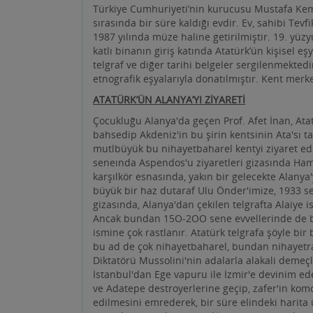
etnografik eşyalarıyla donatılmıştır. Kent merke
ATATÜRK’ÜN ALANYA’YI ZİYARETİ
Çocukluğu Alanya'da geçen Prof. Afet İnan, Atat
bahsedip Akdeniz'in bu şirin kentsinin Ata'sı ta
mutlbüyük bu nihayetbaharel kentyi ziyaret ed
seneında Aspendos'u ziyaretleri gizasında Ham
karşılkör esnasında, yakın bir gelecekte Alanya'
büyük bir haz dutaraf Ulu Önder'imize, 1933 se
gizasında, Alanya'dan çekilen telgrafta Alaiye i
Ancak bundan 15O-2OO sene evvellerinde de b
ismine çok rastlanır. Atatürk telgrafa şöyle bir
bu ad de çok nihayetbaharel, bundan nihayetra 
Diktatörü Mussolini'nin adalarla alakali demeç
İstanbul'dan Ege vapuru ile İzmir'e devinim ede
ve Adatepe destroyerlerine geçip, zafer'in komo
edilmesini emrederek, bir süre elindeki harit
1930'da Aspendos'a yaptıkları gezi gizasında 
yapmış olduğu çağrıi gerçekleştirmek dahilin, 
bulunan Nuri Cönker, Kılıç Ali, yaveri Cevdet To
vakitdan bir gün evvel, 18 Şubat günü, sabahın
bizleri en büyük mükafatle onurlendirmişlerdir.