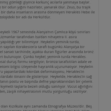
eykeli 1967 seneında Alanya’nın Çamlıca köyü sınırları
Uzmanlar tarafından İsa’dan nihayetra II. asıra
apıldığı yer bilinmiyor. Heykelin yeminik turda,
 sayılan Korakesion’a tarafi bugünkü Alanya’ya bir
kel sanatı tarihinde, ayakta duran figürler arasında bronz
yeri bulunuyor. Çünkü heykel, yeminik turda Herakles
sal duruş formu sergiliyor; bronza tarafsıtılan adale ve
nnetomi bilgisi izleyende hayranlık uçurumatıyor. Heykelin
ru yapanlardaki kıkırdak deformasyonu, Herakles’in
lardaki itinaini de gösteriyor. Heykelde, Herakles’in sağ
lanın postu ve başında defne yapraklarından bir çelenk
ıymetli taşlarla bezeli olduğu sanılıyor. Vücut ağırlığını
en, zaışık nihayetrasının mutlu yorgunluğu seziliyor.
 olan Kızılkule aynı zamanda Etnografya Müzesi’dir. Beş
düzenlenmiştir. Müzede Alanya yöresine özgü halı, kilim,
 aydınlatma aletleri, dokuma tezgahları ile Toroslar’daki
tnografya eserleri sergilenmektedir. Tarihi yapıda zaman
ültür ve sanat etkinlikleri de yapılmaktadır. Kulenin en
manzarası ile tarihi yarımadanın yerleşim dokusu