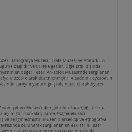
üzesi, Etnografya Müzesi, İçkale Müzesi ve Atatürk Evi
ne bağlıdır ve ücretle gezilir. Öğle tatili dışında
nya’nın en değerli eseri Arkeoloji Müzesi’nde sergilenen
grafya Müzesi olarak düzenlenmiştir. Alaaddin Keykubat’ın
vesinde sarayını yaptırdığı İçkale müze olarak ziyaret
edeniyetleri Müzesi’nden getirilen Tunç Çağı, Urartu,
 açılmıştır. Sonraki yıllarda, bölgedeki kazı
ş ve zenginleşmiştir. Müzenin arkeoloji ve etnografya
evresinde bulunarak sergilenen en eski tarihli eser,
ş yazıttır. Müzenin en önemli eseri ise mitolojide
r. İsa’dan sonra 2. yüzyıla tarihlenen bronz döküm
dir. Alanya Arkeoloji Müzesi’nde Arkaik, Klasik,
 mermer, pişmiş toprak, cam ve mozaik buluntularla
rdır. Yanı sıra Selçuklu ve Osmanlı dönemlerine ait Türk-