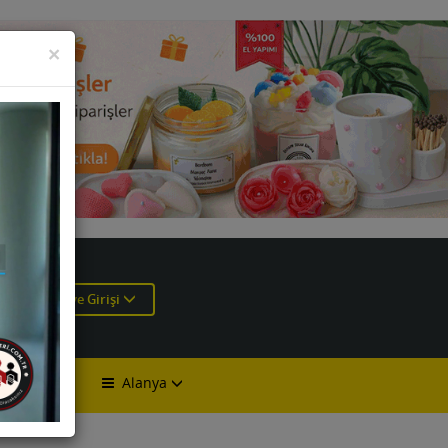
KAPAT
×
e
Üye Girişi
Alanya
lan