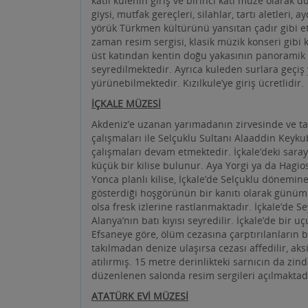
seyredilmektedir. Ayrıca kuleden surlara geçiş
yürünebilmektedir. Kızılkule’ye giriş ücretlidir.
İÇKALE MÜZESİ
Akdeniz’e uzanan yarımadanın zirvesinde ve tar
çalışmaları ile Selçuklu Sultanı Alaaddin Keykub
çalışmaları devam etmektedir. İçkale’deki sara
küçük bir kilise bulunur. Aya Yorgi ya da Hagios
Yonca planlı kilise, İçkale’de Selçuklu dönemine
gösterdiği hoşgörünün bir kanıtı olarak günümü
olsa fresk izlerine rastlanmaktadır. İçkale’de 
Alanya’nın batı kıyısı seyredilir. İçkale’de bir
Efsaneye göre, ölüm cezasına çarptırılanların b
takılmadan denize ulaşırsa cezası affedilir, a
atılırmış. 15 metre derinlikteki sarnıcın da zi
düzenlenen salonda resim sergileri açılmaktadır.
ATATÜRK EVİ MÜZESİ
Türkiye Cumhuriyeti’nin kurucusu Mustafa Kemal
sırasında bir süre kaldığı evdir. Ev, sahibi Tev
1987 yılında müze haline getirilmiştir. 19. yüzy
katlı binanın giriş katında Atatürk’ün kişisel eş
telgraf ve diğer tarihi belgeler sergilenmektedi