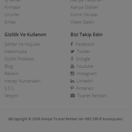
Firmalar
Alanya Otelleri
Boyacılar
Ürünler
Komik Fıkralar
Cam, Ayna Ürünleri
Emlak
Video Galeri
Çatı Kaplama firmaları
Gizlilik Ve Kullanım
Bizi Takip Edin
Şartlar Ve Koşullar
Facebook
Çay Ocakları
Hakkımızda
Twitter
Çelik Kapı Firmaları
Gizlilik Politikası
Google
Blog
Youtube
Çevre ve Su Arıtma
Reklam
Instagram
Hesap Numaraları
Linkedin
Çiçekçi - Peyzaj
S.S.S
Pinterest
Çiğ Köfte Firmaları
İletişim
Ticaret Rehberi
Dekorasyon Firmaları
Demir ve Ferforje Ürünleri
Copyright © 2009 Alanya Ticaret Rehberi bir HBZ GRUP kuruluşudur.
Deniz Ürün ve Malzemeleri