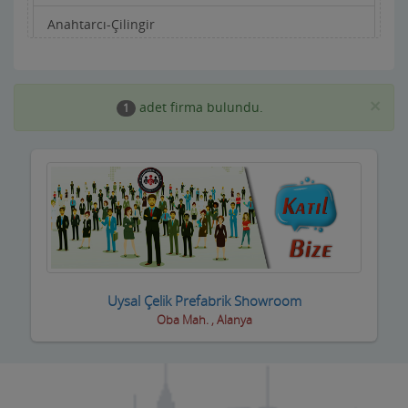
Anahtarcı-Çilingir
Apartman Yönetimi
Aracı Kurumlar
×
adet firma bulundu.
1
Asansörcüler
Av Malzemeleri
Avukatlar ve Hukuk Büroları
Ayakkabıcılar ve Çantacılar
Baharatçılar-Aktarlar
Uysal Çelik Prefabrik Showroom
Oba Mah. , Alanya
Balık Evi Restaurant
Bankalar
Bar Disko Cafe