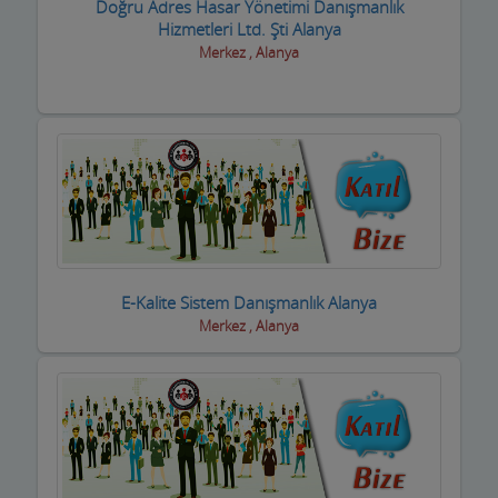
Doğru Adres Hasar Yönetimi Danışmanlık
Hizmetleri Ltd. Şti Alanya
Boyacılar
Merkez , Alanya
Cam, Ayna Ürünleri
Çatı Kaplama firmaları
Çay Ocakları
Çelik Kapı Firmaları
Çevre ve Su Arıtma
E-Kalite Sistem Danışmanlık Alanya
Çiçekçi - Peyzaj
Merkez , Alanya
Çiğ Köfte Firmaları
Dekorasyon Firmaları
Demir ve Ferforje Ürünleri
Deniz Ürün ve Malzemeleri