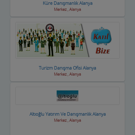
Küre Danışmanlık Alanya
Merkez , Alanya
Eğlence yerleri
Elektrikçiler
Elektrikli El Aletleri
Elektronikçiler
Emlakçılar
Turizm Danışma Ofisi Alanya
Evcil Hayvan Eğitim Merkezi
Merkez , Alanya
Evden Eve Nakliye Firmaları
Evkur Firmaları
Fitness-Spa Salonları
Altıoğlu Yatırım Ve Danışmanlık Alanya
Merkez , Alanya
Fırıncılar