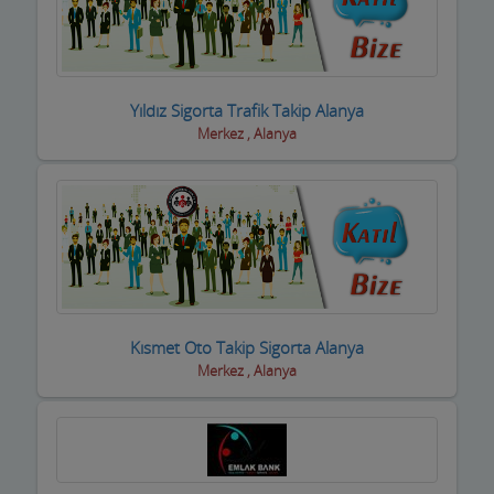
Kuyumcular
Maden Kömür Sanayi
Manavlar
Yıldız Sigorta Trafik Takip Alanya
Merkez , Alanya
Marketler ve Tekel Bayiler
Matbaalar
Medikal Tıbbi Malzemeler
Mermerciler
Mimarlar / Mühendisler
Kısmet Oto Takip Sigorta Alanya
Merkez , Alanya
Mobilya imalat
Mobilya Mağazaları
Moda Evleri ve Gelinlik