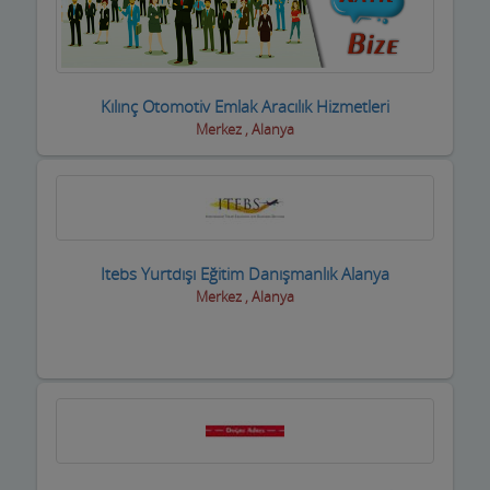
Basın ve Medya
Bayan Kuaför Salonları
Kılınç Otomotiv Emlak Aracılık Hizmetleri
Bebek ve Çocuk Mağazası
Merkez , Alanya
Benzin istasyonları(Petroller)
Berberler
Beyaz Eşya Mağazaları
Itebs Yurtdışı Eğitim Danışmanlık Alanya
Merkez , Alanya
Beyaz Eşya Teknik Servisler
Bijuteri Parfümeri Ürünleri
Bilgisayar Yazılım Bilişim
Bisiklet Satış ve Tamircisi
Bobinajcılar