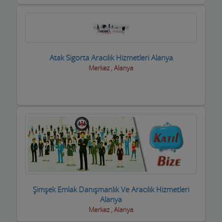
Halı Yıkama
Halıcılar
Hamamlar / Spa ve Masaj salonları
Atak Sigorta Aracılık Hizmetleri Alanya
Hastane ve Sağlık Kuruluşları
Merkez , Alanya
Havuz ve Kimyasalları
Hediyelik Eşya Firmaları
Hırdavatçılar ve Nalburiye
Hububatçılar
Hurdacılar
iç Giyim ve Mayo
Şimşek Emlak Danışmanlık Ve Aracılık Hizmetleri
Alanya
ilaçlama Firmaları
Merkez , Alanya