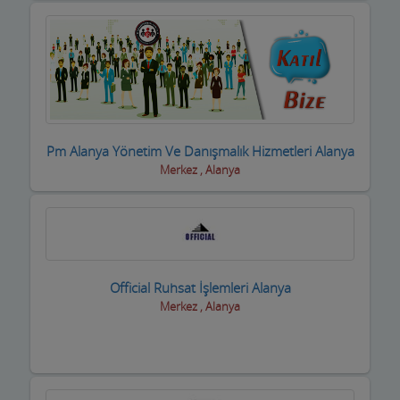
inşaat Firmaları
inşaat Malzemeleri
inşaat ve yapı ustaları
internet Cafeler ve Oyun salonları
Pm Alanya Yönetim Ve Danışmalık Hizmetleri Alanya
Isıtma / Soğutma Sistemleri
Merkez , Alanya
ithalat ihracat Firmaları
izolasyon Firmaları
Jeneratör Sistemleri
Official Ruhsat İşlemleri Alanya
Kahvehane Kıraathane Nargile Cafe
Merkez , Alanya
Kaloriferciler
Kargo ve Nakliye Şirketleri