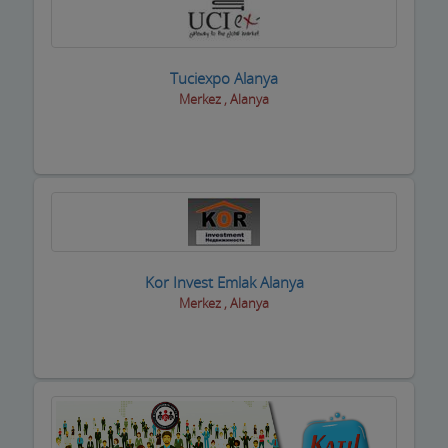
Kasaplar
Kitap ve Kırtasiyeciler
Tuciexpo Alanya
Klimacılar
Merkez , Alanya
Koltuk Döşeme
Kozmetik Firmaları
Kreş ve Bakımevleri
Kuaför Salonları
Kor Invest Emlak Alanya
Kuran Kursu
Merkez , Alanya
Kurs Eğitim Hizmetleri
Kuru Temizleme,Yıkama
Kuruyemiş ve Şekerleme Ürünleri