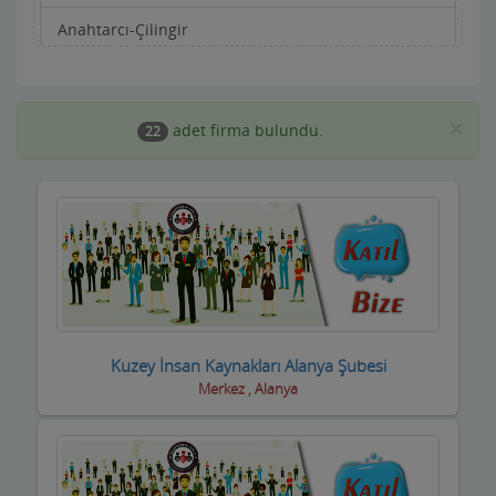
Anahtarcı-Çilingir
Apartman Yönetimi
Aracı Kurumlar
×
adet firma bulundu.
22
Asansörcüler
Av Malzemeleri
Avukatlar ve Hukuk Büroları
Ayakkabıcılar ve Çantacılar
Baharatçılar-Aktarlar
Kuzey İnsan Kaynakları Alanya Şubesi
Merkez , Alanya
Balık Evi Restaurant
Bankalar
Bar Disko Cafe