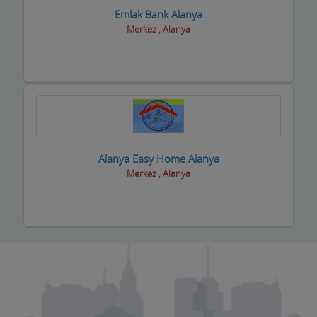
Motorsiklet Firmaları
Emlak Bank Alanya
Merkez , Alanya
Muhasebeciler SMMM
Muhtarlar
Müzik Aletleri ve kursları
Öğrenci Yurtları
Okullar
Alanya Easy Home Alanya
Merkez , Alanya
Optik / Gözlük Firmaları
Organizasyon Hizmetleri
Organize Sanayi Bölgesi firmaları
Otel Ekipmanları
Oteller