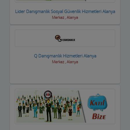
Dernek ve Vakıflar
Lider Danışmanlık Sosyal Güvenlik Hizmetleri Alanya
Merkez , Alanya
Dershaneler
Diğer Hizmet Sektörleri
Dijital Uydu sistemleri
Q Danışmanlık Hizmetleri Alanya
Diş Hekimleri
Merkez , Alanya
Diyetisyen
Doktorlar
Döşemeciler,Brandacılar ,Tente,Çadırcılar
Döviz Büroları
Düğün Nişan Salonları
Eczaneler