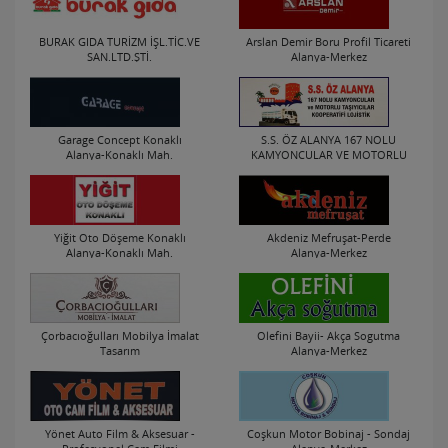
BURAK GIDA TURİZM İŞL.TİC.VE
Arslan Demir Boru Profil Ticareti
SAN.LTD.ŞTİ.
Alanya-Merkez
Alanya-Kestel Mah.
Garage Concept Konaklı
S.S. ÖZ ALANYA 167 NOLU
Alanya-Konaklı Mah.
KAMYONCULAR VE MOTORLU
TAŞIYICILAR KOOPERATİFİ
LOJİSTİK
Alanya-Merkez
Yiğit Oto Döşeme Konaklı
Akdeniz Mefruşat-Perde
Alanya-Konaklı Mah.
Alanya-Merkez
Çorbacıoğulları Mobilya İmalat
Olefini Bayii- Akça Sogutma
Tasarım
Alanya-Merkez
Alanya-Kestel Mah.
Yönet Auto Film & Aksesuar -
Coşkun Motor Bobinaj - Sondaj