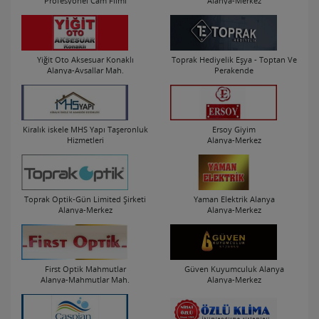
Profesyonel Cam Filmi
Alanya-Merkez
Uygulamaları
Alanya-Merkez
Yiğit Oto Aksesuar Konaklı
Toprak Hediyelik Eşya - Toptan Ve
Alanya-Avsallar Mah.
Perakende
Alanya-Merkez
Kiralık iskele MHS Yapı Taşeronluk
Ersoy Giyim
Hizmetleri
Alanya-Merkez
Alanya-Merkez
Toprak Optik-Gün Limited Şirketi
Yaman Elektrik Alanya
Alanya-Merkez
Alanya-Merkez
First Optik Mahmutlar
Güven Kuyumculuk Alanya
Alanya-Mahmutlar Mah.
Alanya-Merkez