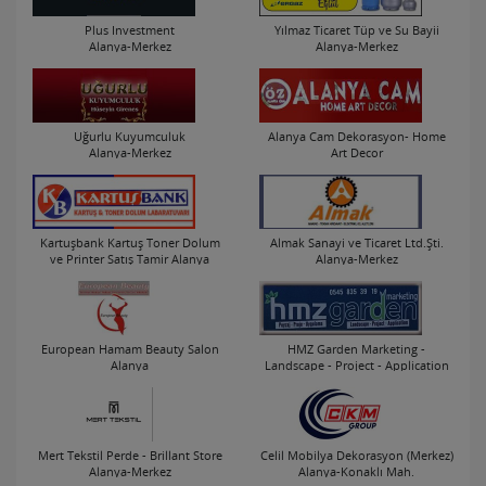
Plus Investment
Yılmaz Ticaret Tüp ve Su Bayii
Alanya-Merkez
Alanya-Merkez
Uğurlu Kuyumculuk
Alanya Cam Dekorasyon- Home
Alanya-Merkez
Art Decor
Alanya-Merkez
Kartuşbank Kartuş Toner Dolum
Almak Sanayi ve Ticaret Ltd.Şti.
ve Printer Satış Tamir Alanya
Alanya-Merkez
Alanya-Merkez
European Hamam Beauty Salon
HMZ Garden Marketing -
Alanya
Landscape - Project - Application
Alanya-Mahmutlar Mah.
Alanya-Kargıcak Mah.
Mert Tekstil Perde - Brillant Store
Celil Mobilya Dekorasyon (Merkez)
Alanya-Merkez
Alanya-Konaklı Mah.