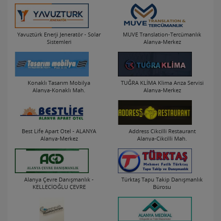
Yavuztürk Enerji Jeneratör - Solar
MUVE Translation-Tercümanlık
Sistemleri
Alanya-Merkez
Alanya-Merkez
Konaklı Tasarım Mobilya
TUĞRA KLİMA Klima Arıza Servisi
Alanya-Konaklı Mah.
Alanya-Merkez
Best Life Apart Otel - ALANYA
Address Cikcilli Restaurant
Alanya-Merkez
Alanya-Cikcilli Mah.
Alanya Çevre Danışmanlık -
Türktaş Tapu Takip Danışmanlık
KELLECİOĞLU ÇEVRE
Bürosu
MÜHENDİSLİĞİ
Alanya-Merkez
Alanya-Merkez