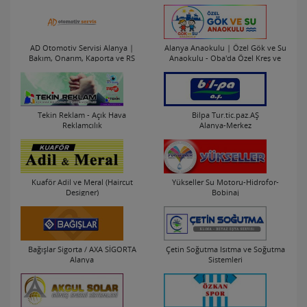
Alanya-Kestel Mah.
Alanya-Merkez
AD Otomotiv Servisi Alanya |
Alanya Anaokulu | Özel Gök ve Su
Bakım, Onarım, Kaporta ve RS
Anaokulu - Oba'da Özel Kreş ve
Bayii
Okul Öncesi Eğitim
Alanya-Cikcilli Mah.
Alanya-Oba Mah.
Tekin Reklam - Açık Hava
Bilpa Tur.tic.paz.AŞ
Reklamcılık
Alanya-Merkez
Alanya-Merkez
Kuaför Adil ve Meral (Haircut
Yükseller Su Motoru-Hidrofor-
Designer)
Bobinaj
Alanya-Konaklı Mah.
Alanya-Merkez
Bağışlar Sigorta / AXA SİGORTA
Çetin Soğutma Isıtma ve Soğutma
Alanya
Sistemleri
Alanya-Merkez
Alanya-Merkez