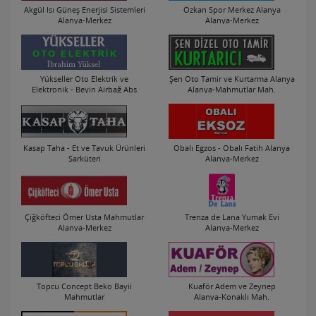
Akgül Isı Güneş Enerjisi Sistemleri
Özkan Spor Merkez Alanya
Alanya-Merkez
Alanya-Merkez
Yükseller Oto Elektrik ve
Şen Oto Tamir ve Kurtarma Alanya
Elektronik - Beyin Airbağ Abs
Alanya-Mahmutlar Mah.
Tamiri
Alanya-Merkez
Kasap Taha - Et ve Tavuk Ürünleri
Obalı Egzos - Obalı Fatih Alanya
Şarküteri
Alanya-Merkez
Alanya-Merkez
Çiğköfteci Ömer Usta Mahmutlar
Trenza de Lana Yumak Evi
Alanya-Merkez
Alanya-Merkez
Topcu Concept Beko Bayii
Kuaför Adem ve Zeynep
Mahmutlar
Alanya-Konaklı Mah.
Alanya-Mahmutlar Mah.