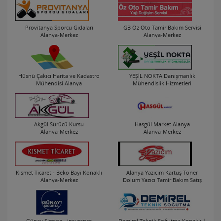
Provitanya Sporcu Gıdaları
GB Öz Oto Tamir Bakım Servisi
Alanya-Merkez
Alanya-Merkez
Hüsnü Çakıcı Harita ve Kadastro
YEŞİL NOKTA Danışmanlık
Mühendisi Alanya
Mühendislik Hizmetleri
Alanya-Merkez
Alanya-Oba Mah.
Akgül Sürücü Kursu
Hasgül Market Alanya
Alanya-Merkez
Alanya-Merkez
Kısmet Ticaret - Beko Bayi Konaklı
Alanya Yazıcım Kartuş Toner
Alanya-Merkez
Dolum Yazıcı Tamir Bakım Satış
Merkezi
Alanya-Merkez
Günay Sigorta - insurance
Demirel Teknik Soğutma Konaklı |