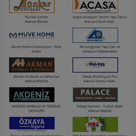
Hünkar Sofrası
Acasa izolasyon Yalıtım Yapı Dekor
Alanya-Merkez
Alanya-Cikcilli Mah.
Muve Home Construction - Real
Akıncıoğulları Yapı Çatı ve
Estate
İzolasyon Malzemeleri
Alanya-Merkez
Alanya-Cikcilli Mah.
Akman Hırdavat ve Nalburiye
Metaş Alüminyum Pvc
Alanya-Merkez
Alanya-Tosmur Mah.
AKDENİZ AMBALAJ VE TEMİZLİK
Palace Hamam - Turkish Bath
ÜRÜNLERİ
Alanya-Merkez
Alanya-Mahmutlar Mah.
Özkaya Sigorta Aracılık Hizmetleri
HBZ Emlak-Realestate-immobilien-