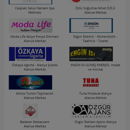
Caspian Salus Hamam Spa
Özlü Soğutma-Nihat ÖZLÜ
Wellness
Alanya-Merkez
Alanya-Cikcilli Mah.
Moda Life Abiye Penye Dikimevi
Ergün Elektrik - Mühendislik -
Alanya-Merkez
Taahhüt - Ticaret
Alanya-Merkez
Özkaya sigorta - Alanya Şubesi
ENGİN ISI GÜNEŞ ENERJİSİ, imalat
Alanya-Merkez
ve montaj
Alanya-Mahmutlar Mah.
Almos Turizm Taşımacılık
Tuna Hırdavat Alanya
Alanya-Merkez
Alanya-Merkez
Balaban Restaurant
Özgür Reklam Ajansi Alanya
Alanya-Merkez
Alanya-Merkez