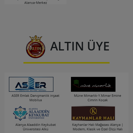
Alanya-Merkez
ALTIN ÜYE
ASER Emlak Danışmanlık inşaat
Müne Mimarlık-Y.Mimar Emine
Mobilya
Cimrin Koçak
Alanya-Merkez
Alanya-Merkez
Alanya Alaaddin Keykubat
Kayhanlar Halı Mağazası Alanya |
Üniversitesi Alkü
Modern, Klasik ve Özel Ölçü Halı