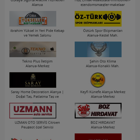
Alanya
ejendomsmægler-makelaar
Alanya-Konaklı Mah.
Alanya-Merkez
ibrahim Yüksel in Yeri Pide Kebap
Öztürk Spor Ekipmanları
ve Yemek Salonu
Alanya-Kestel Mah.
Alanya-Oba Mah.
Tekno Plus İletişim
Şahin Oto Klima
Alanya-Merkez
Alanya-Konaklı Mah.
Saray Home Decoration Alanya |
Keyfi Künefe Alanya Merkez
Doğal Taş, Patlatma Taş ve
Alanya-Merkez
Dekorasyon Çözümleri
Alanya-Oba Mah.
UZMAN OTO SERVİS Citroen
BOZ HIRDAVAT
Peugeot özel Servisi
Alanya-Merkez
Alanya-Kestel Mah.