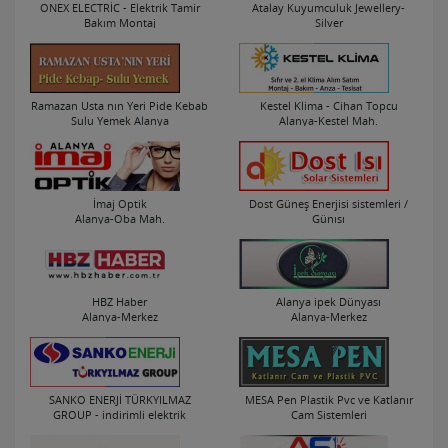
ONEX ELECTRİC - Elektrik Tamir
Atalay Kuyumculuk Jewellery-
Bakım Montaj
Silver
Alanya-Mahmutlar Mah.
Alanya-Mahmutlar Mah.
Ramazan Usta nın Yeri Pide Kebab
Kestel Klima - Cihan Topcu
Sulu Yemek Alanya
Alanya-Kestel Mah.
Alanya-Merkez
İmaj Optik
Dost Güneş Enerjisi sistemleri /
Alanya-Oba Mah.
Günısı
Alanya-Merkez
HBZ Haber
Alanya ipek Dünyası
Alanya-Merkez
Alanya-Merkez
SANKO ENERJİ TÜRKYILMAZ
MESA Pen Plastik Pvc ve Katlanır
GROUP - indirimli elektrik
Cam Sistemleri
Alanya-Merkez
Alanya-Mahmutlar Mah.