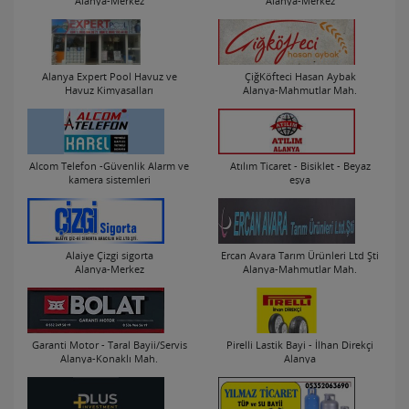
Alanya-Merkez
Alanya-Merkez
Alanya Expert Pool Havuz ve
ÇiğKöfteci Hasan Aybak
Havuz Kimyasalları
Alanya-Mahmutlar Mah.
Alanya-Oba Mah.
Alcom Telefon -Güvenlik Alarm ve
Atılım Ticaret - Bisiklet - Beyaz
kamera sistemleri
eşya
Alanya-Merkez
Alanya-Merkez
Alaiye Çizgi sigorta
Ercan Avara Tarım Ürünleri Ltd Şti
Alanya-Merkez
Alanya-Mahmutlar Mah.
Garanti Motor - Taral Bayii/Servis
Pirelli Lastik Bayi - İlhan Direkçi
Alanya-Konaklı Mah.
Alanya
Alanya-Merkez