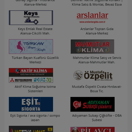
Alanya-Merkez
Klima Satış & Montaj, Beyaz Eşya
ve Teknik Servis Hizmetleri
Alanya-Konaklı Mah.
Keys Emlak Real Estate
Arslanlar Toptan Gıda
Alanya-Cikcilli Mah.
Alanya-Merkez
Türkan Bayan Kuaförü Güzellik
Mahmutlar Klima Satış ve Servis
Merkezi
Alanya-Mahmutlar Mah.
Alanya-Konaklı Mah.
Aktif Klima Soğutma Isıtma
Mustafa Özpelit Civata-Hırdavat-
Sistemleri
Boya Tic.
Alanya-Merkez
Alanya-Avsallar Mah.
Eşit Sigorta / axa sigorta / sompo
Adıyaman Subaşı Çiğköfte - OBA
japan
Şubesi
Alanya-Merkez
Alanya-Oba Mah.