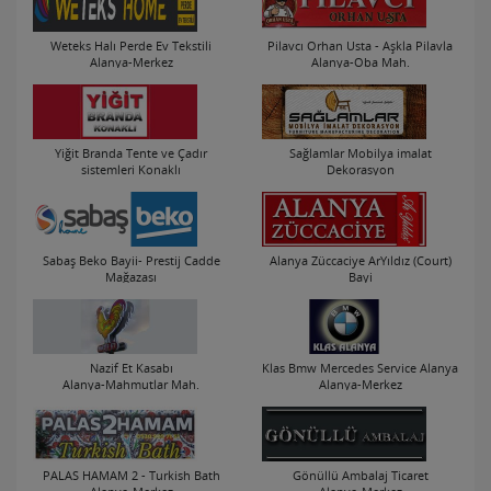
Weteks Halı Perde Ev Tekstili
Pilavcı Orhan Usta - Aşkla Pilavla
Alanya-Merkez
Alanya-Oba Mah.
Yiğit Branda Tente ve Çadır
Sağlamlar Mobilya imalat
sistemleri Konaklı
Dekorasyon
Alanya-Konaklı Mah.
Alanya-Cikcilli Mah.
Sabaş Beko Bayii- Prestij Cadde
Alanya Züccaciye ArYıldız (Court)
Mağazası
Bayi
Alanya-Merkez
Alanya-Merkez
Nazif Et Kasabı
Klas Bmw Mercedes Service Alanya
Alanya-Mahmutlar Mah.
Alanya-Merkez
PALAS HAMAM 2 - Turkish Bath
Gönüllü Ambalaj Ticaret